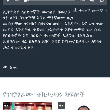
0:00
3:48
ቀጥተኛ መገናኛ
ኢትዮጵያ ለስደተኞች መጠለያ ከመሆን
ጎን ለጎን ስደተኞቹ እንደ ማንኛውም ዜጋ
ቋንቋዎች
መብታቸው ተከብሮ በሀገሪቱ ውስጥ እንዲኖሩ እና ሠርተው
መኖር እንዲችሉ ቅድመ ሁኔታዎች እየተመቻቹ ነው ሲል
የስደተኞች እና ከስደት ተመላሾች ኤጀንሲ ገልጿል።
ኤጀንሲው ዛሬ በአዲስ አበባ ጉዳዩ ከሚመለከታቸው አካላት
ጋር ተወያይተዋል።
አጋሩ
የፕሮግራሙ ተከታታይ ክፍሎች