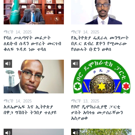
ማርች 14, 2025
ማርች 14, 2025
የባለ ሥልጣናት መፈታት
የኢትዮጵያ ፌደራል መንግሥት
ለደቡብ ሱዳን ውጥረት መርገብ
በዶ.ር ደብረ ጽዮን የሚመራው
ቁልፍ ጉዳይ ነው ተባለ
የህወሓት ቡድን ወቀሰ
ማርች 14, 2025
ማርች 13, 2025
አይኤምኤፍ እና ኢትዮጵያ
የቦሮ ዴሞክራሲያዊ ፓርቲ
በዋጋ ግሽበት ትንበያ ተለያዩ
ሦስት አባላቱ መታሰራቸውን
አስታወቀ