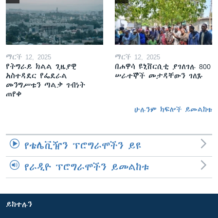
ማርች 12, 2025
ማርች 12, 2025
የትግራይ ክልል ጊዜያዊ
በሐዋሳ ዩኒቨርሲቲ ያገለገሉ 800
አስተዳደር የፌደራል
ሠራተኞች መታዳቸውን ገለጹ
መንግሥቱን ጣልቃ ገብነት
ጠየቀ
ሁሉንም ክፍሎች ይመልከቱ
የቴሌቪዥን ፕሮግራሞችን ይዩ
የራዲዮ ፕሮግራሞችን ይመልከቱ
ይከተሉን