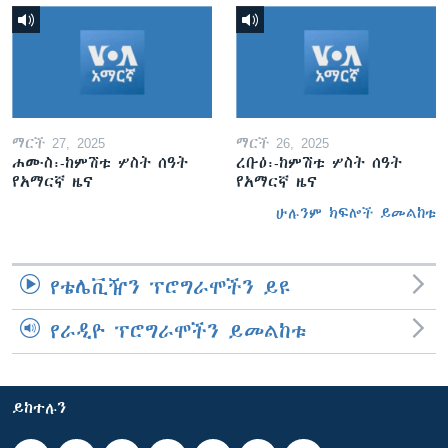
ማርች 27, 2025
ማርች 26, 2025
ሐሙስ፡-ከምሽቱ ሦስት ሰዓት
ረቡዕ፡-ከምሽቱ ሦስት ሰዓት
የአማርኛ ዜና
የአማርኛ ዜና
ሁሉንም ክፍሎች ይመልከቱ
የቴሌቪዥን ፕሮግራሞችን ይዩ
የራዲዮ ፕሮግራሞችን ይመልከቱ
ይከተሉን