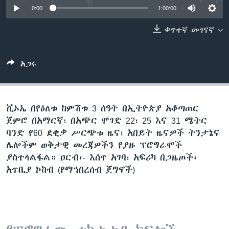
0:00
1:00:00
ቀጥተኛ መገናኛ
ቋንቋዎች
አጋሩ
ቪኦኤ በየዕለቱ ከምሽቱ 3 ሰዓት በኢትዮጵያ አቆጣጠር
ጀምሮ በአማርኛ፣ በአጭር ሞገድ 22፣ 25 እና 31 ሜትር
ባንድ የ60 ደቂቃ ሥርጭቱ ዜና፣ አበይት ዜናዎች ትንታኔና
ሌሎችም ወቅታዊ መረጃዎችን የያዙ ፕሮግራሞች
ያስተላልፋል። ዐርብ፡- እሰጥ አገባ፣ አፍሪካ በጋዜጦች፡
አጥቢያ ኮከብ (የማኅበረሰብ ጀግኖች)