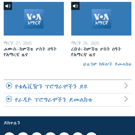
ማርች 27, 2025
ማርች 26, 2025
ሐሙስ፡-ከምሽቱ ሦስት ሰዓት
ረቡዕ፡-ከምሽቱ ሦስት ሰዓት
የአማርኛ ዜና
የአማርኛ ዜና
ሁሉንም ክፍሎች ይመልከቱ
የቴሌቪዥን ፕሮግራሞችን ይዩ
የራዲዮ ፕሮግራሞችን ይመልከቱ
ይከተሉን