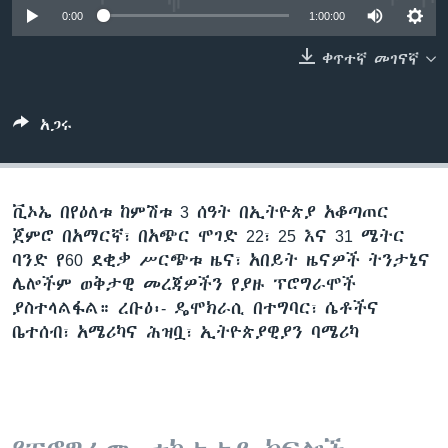
0:00
1:00:00
ቀጥተኛ መገናኛ
ቋንቋዎች
አጋሩ
ቪኦኤ በየዕለቱ ከምሽቱ 3 ሰዓት በኢትዮጵያ አቆጣጠር
ጀምሮ በአማርኛ፣ በአጭር ሞገድ 22፣ 25 እና 31 ሜትር
ባንድ የ60 ደቂቃ ሥርጭቱ ዜና፣ አበይት ዜናዎች ትንታኔና
ሌሎችም ወቅታዊ መረጃዎችን የያዙ ፕሮግራሞች
ያስተላልፋል። ረቡዕ፡- ዴሞክራሲ በተግባር፣ ሴቶችና
ቤተሰብ፣ አሜሪካና ሕዝቧ፣ ኢትዮጵያዊያን ባሜሪካ