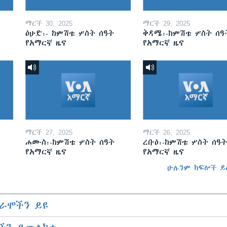
ማርች 30, 2025
ማርች 29, 2025
ዕሁድ፡- ከምሽቱ ሦስት ሰዓት
ቅዳሜ፡-ከምሽቱ ሦስት ሰዓ
የአማርኛ ዜና
የአማርኛ ዜና
ማርች 27, 2025
ማርች 26, 2025
ሐሙስ፡-ከምሽቱ ሦስት ሰዓት
ረቡዕ፡-ከምሽቱ ሦስት ሰዓት
የአማርኛ ዜና
የአማርኛ ዜና
ሁሉንም ክፍሎች ይ
ራሞችን ይዩ