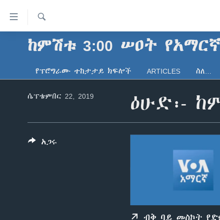
በቀላሉ
የመሥሪያ
ማገናኛዎች
ፈልግ
ከምሽቱ 3:00 ሠዐት የአማር
ዜና
ወደ
ኑሮ በጤንነት
ኢትዮጵያ
ዋናው
የፕሮግራሙ ተከታታይ ክፍሎች
ARTICLES
ስለ…
ይዘት
ጋቢና ቪኦኤ
አፍሪካ
እለፍ
ሴፕቴምበር 22, 2019
ዕሁድ፡- ከ
ከምሽቱ ሦስት ሰዓት የአማርኛ ዜና
ዓለምአቀፍ
ወደ
ዋናው
ቪዲዮ
አሜሪካ
ይዘት
የፎቶ መድብሎች
መካከለኛው ምሥራቅ
እለፍ
አጋሩ
ወደ
ክምችት
ዋናው
ይዘት
እለፍ
ብቅ ባይ መስኮት የ