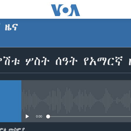
ኛ ዜና
SUBSCRIBE
ምሽቱ ሦስት ሰዓት የአማርኛ 
Apple Podcasts
ይድረሰኝ / ይላክልኝ
No media source currently avail
0:00
ድምፅ መስምያ