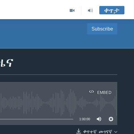
ቀጥታ
Subscribe
ዜና
EMBED
able
1:00:00
ቀጥተኛ መገናኛ