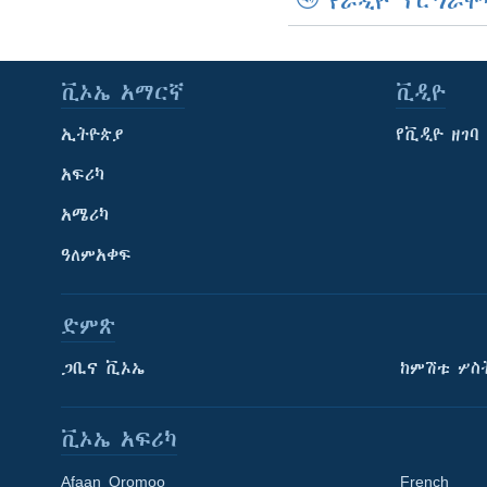
የራዲዮ ፕሮግራሞ
ቪኦኤ አማርኛ
ቪዲዮ
ኢትዮጵያ
የቪዲዮ ዘገባ
አፍሪካ
አሜሪካ
ዓለምአቀፍ
ድምጽ
ጋቢና ቪኦኤ
ከምሽቱ ሦስ
ቪኦኤ አፍሪካ
Afaan Oromoo
French