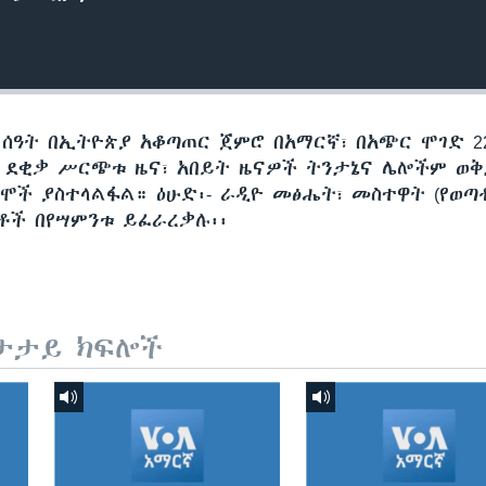
 ሰዓት በኢትዮጵያ አቆጣጠር ጀምሮ በአማርኛ፣ በአጭር ሞገድ 22
60 ደቂቃ ሥርጭቱ ዜና፣ አበይት ዜናዎች ትንታኔና ሌሎችም ወ
ሞች ያስተላልፋል። ዕሁድ፡- ራዲዮ መፅሔት፣ መስተዋት (የወጣ
ጅቶች በየሣምንቱ ይፈራረቃሉ፡፡
ታታይ ክፍሎች