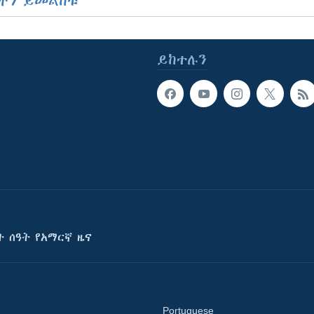
ችን ይመልከቱ
ይከተሉን
ት ሰዓት የአማርኛ ዜና
Portuguese