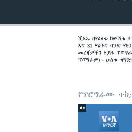
ቪኦኤ በየዕለቱ ከምሽቱ 3
እና 31 ሜትር ባንድ የ
መረጃዎችን የያዙ ፕሮግራ
ፕሮግራም) - ሁለቱ ዝግ
የፕሮግራሙ ተከ