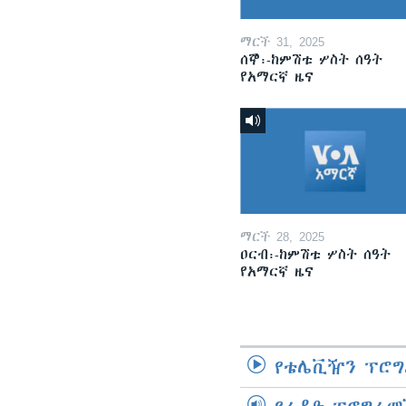
ማርች 31, 2025
ሰኞ፡-ከምሽቱ ሦስት ሰዓት
የአማርኛ ዜና
ማርች 28, 2025
ዐርብ፡-ከምሽቱ ሦስት ሰዓት
የአማርኛ ዜና
የቴሌቪዥን ፕሮግ