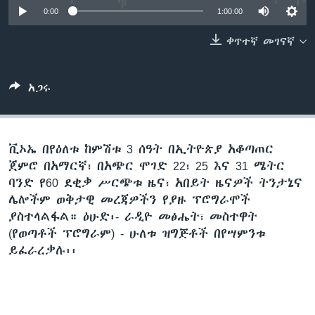
0:00
1:00:00
ቀጥተኛ መገናኛ
ቋንቋዎች
አጋሩ
ቪኦኤ በየዕለቱ ከምሽቱ 3 ሰዓት በኢትዮጵያ አቆጣጠር
ጀምሮ በአማርኛ፣ በአጭር ሞገድ 22፣ 25 እና 31 ሜትር
ባንድ የ60 ደቂቃ ሥርጭቱ ዜና፣ አበይት ዜናዎች ትንታኔና
ሌሎችም ወቅታዊ መረጃዎችን የያዙ ፕሮግራሞች
ያስተላልፋል። ዕሁድ፡- ራዲዮ መፅሔት፣ መስተዋት
(የወጣቶች ፕሮግራም) - ሁለቱ ዝግጅቶች በየሣምንቱ
ይፈራረቃሉ፡፡