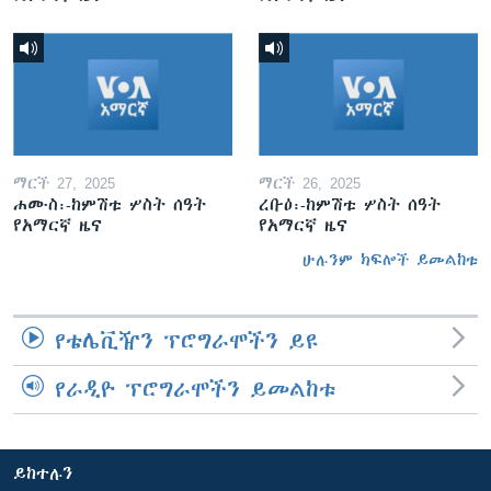
ማርች 27, 2025
ማርች 26, 2025
ሐሙስ፡-ከምሽቱ ሦስት ሰዓት
ረቡዕ፡-ከምሽቱ ሦስት ሰዓት
የአማርኛ ዜና
የአማርኛ ዜና
ሁሉንም ክፍሎች ይመልከቱ
የቴሌቪዥን ፕሮግራሞችን ይዩ
የራዲዮ ፕሮግራሞችን ይመልከቱ
ይከተሉን