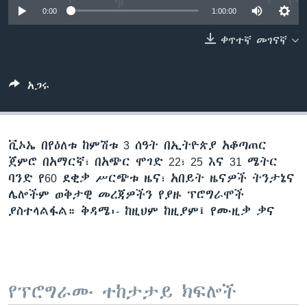
0:00
1:00:00
ቀጥተኛ መገናኛ
ቋንቋዎች
አጋሩ
ቪኦኤ በየዕለቱ ከምሽቱ 3 ሰዓት በኢትዮጵያ አቆጣጠር
ጀምሮ በአማርኛ፣ በአጭር ሞገድ 22፣ 25 እና 31 ሜትር
ባንድ የ60 ደቂቃ ሥርጭቱ ዜና፣ አበይት ዜናዎች ትንታኔና
ሌሎችም ወቅታዊ መረጃዎችን የያዙ ፕሮግራሞች
ያስተላልፋል። ቅዳሜ፡- ከዚህም ከዚያም፤ የሙዚቃ ቃና
የፕሮግራሙ ተከታታይ ክፍሎች