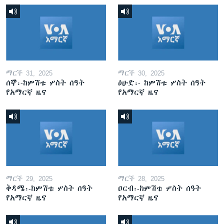
ማርች 31, 2025
ማርች 30, 2025
ሰኞ፡-ከምሽቱ ሦስት ሰዓት
ዕሁድ፡- ከምሽቱ ሦስት ሰዓት
የአማርኛ ዜና
የአማርኛ ዜና
ማርች 29, 2025
ማርች 28, 2025
ቅዳሜ፡-ከምሽቱ ሦስት ሰዓት
ዐርብ፡-ከምሽቱ ሦስት ሰዓት
የአማርኛ ዜና
የአማርኛ ዜና