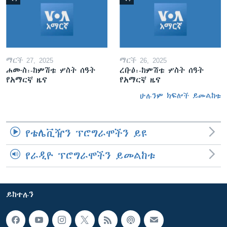
ማርች 27, 2025
ማርች 26, 2025
ሐሙስ፡-ከምሽቱ ሦስት ሰዓት
ረቡዕ፡-ከምሽቱ ሦስት ሰዓት
የአማርኛ ዜና
የአማርኛ ዜና
ሁሉንም ክፍሎች ይመልከቱ
የቴሌቪዥን ፕሮግራሞችን ይዩ
የራዲዮ ፕሮግራሞችን ይመልከቱ
ይከተሉን