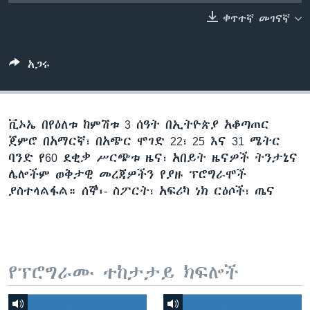
ቀጥተኛ መገናኛ
ቋንቋዎች
አጋሩ
ቪኦኤ በየዕለቱ ከምሽቱ 3 ሰዓት በኢትዮጵያ አቆጣጠር
ጀምሮ በአማርኛ፣ በአጭር ሞገድ 22፣ 25 እና 31 ሜትር
ባንድ የ60 ደቂቃ ሥርጭቱ ዜና፣ አበይት ዜናዎች ትንታኔና
ሌሎችም ወቅታዊ መረጃዎችን የያዙ ፕሮግራሞች
ያስተላልፋል። ሰኞ፡- ስፖርት፣ አፍሪካ ነክ ርዕሶች፣ ጤና
የፕሮግራሙ ተከታታይ ክፍሎች