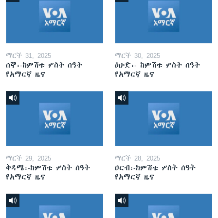
ማርች 31, 2025
ማርች 30, 2025
ሰኞ፡-ከምሽቱ ሦስት ሰዓት
ዕሁድ፡- ከምሽቱ ሦስት ሰዓት
የአማርኛ ዜና
የአማርኛ ዜና
ማርች 29, 2025
ማርች 28, 2025
ቅዳሜ፡-ከምሽቱ ሦስት ሰዓት
ዐርብ፡-ከምሽቱ ሦስት ሰዓት
የአማርኛ ዜና
የአማርኛ ዜና