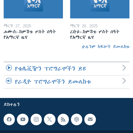
ማርች 27, 2025
ማርች 26, 2025
ሐሙስ፡-ከምሽቱ ሦስት ሰዓት
ረቡዕ፡-ከምሽቱ ሦስት ሰዓት
የአማርኛ ዜና
የአማርኛ ዜና
ሁሉንም ክፍሎች ይመልከቱ
የቴሌቪዥን ፕሮግራሞችን ይዩ
የራዲዮ ፕሮግራሞችን ይመልከቱ
ይከተሉን