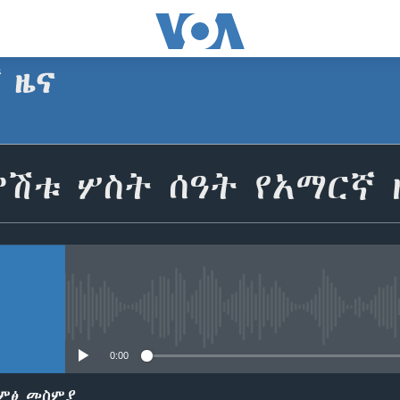
ኛ ዜና
SUBSCRIBE
ምሽቱ ሦስት ሰዓት የአማርኛ 
Apple Podcasts
ይድረሰኝ / ይላክልኝ
No media source currently avail
0:00
ድምፅ መስምያ