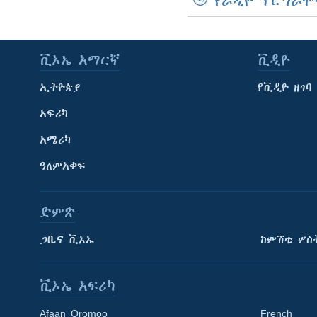
የራዲዮ ፕሮግራሞ
ቪኦኤ አማርኛ
ቪዲዮ
ኢትዮጵያ
የቪዲዮ ዘገባ
አፍሪካ
አሜሪካ
ዓለምአቀፍ
ድምጽ
ጋቢና ቪኦኤ
ከምሽቱ ሦስ
ቪኦኤ አፍሪካ
Afaan Oromoo
French