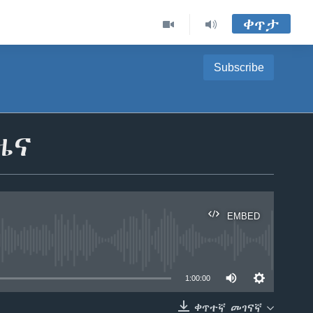
ቀጥታ
Subscribe
ዜና
EMBED
able
1:00:00
ቀጥተኛ መገናኛ