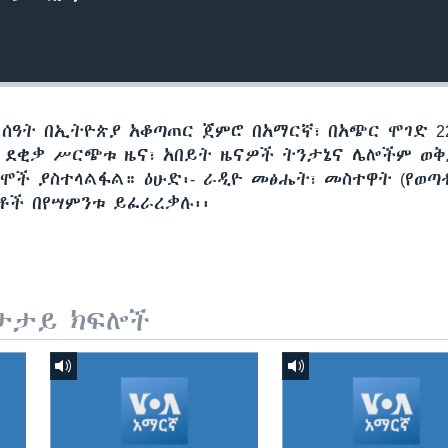
 ሰዓት በኢትዮጵያ አቆጣጠር ጀምሮ በአማርኛ፣ በአጭር ሞገድ 22
60 ደቂቃ ሥርጭቱ ዜና፣ አበይት ዜናዎች ትንታኔና ሌሎችም ወ
ሞች ያስተላልፋል። ዕሁድ፡- ራዲዮ መፅሔት፣ መስተዋት (የወጣ
ጅቶች በየሣምንቱ ይፈራረቃሉ፡፡
ታታይ ክፍሎች