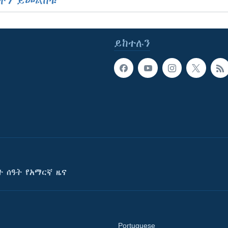
ችን ይመልከቱ
ይከተሉን
ት ሰዓት የአማርኛ ዜና
Portuguese