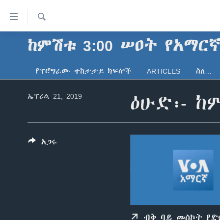
በቀላሉ
የመሥሪያ
ማገናኛዎች
ፈልግ
ከምሽቱ 3:00 ሠዐት የአማር
ዜና
ወደ
ኑሮ በጤንነት
ኢትዮጵያ
ዋናው
የፕሮግራሙ ተከታታይ ክፍሎች
ARTICLES
ስለ…
ይዘት
ጋቢና ቪኦኤ
አፍሪካ
እለፍ
ኤፕሪል 21, 2019
ዕሁድ፡- ከ
ከምሽቱ ሦስት ሰዓት የአማርኛ ዜና
ዓለምአቀፍ
ወደ
ዋናው
ቪዲዮ
አሜሪካ
ይዘት
የፎቶ መድብሎች
መካከለኛው ምሥራቅ
እለፍ
አጋሩ
ወደ
ክምችት
ዋናው
ይዘት
እለፍ
ብቅ ባይ መስኮት የ