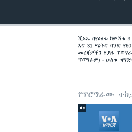
ቪኦኤ በየዕለቱ ከምሽቱ 3
እና 31 ሜትር ባንድ የ
መረጃዎችን የያዙ ፕሮግራ
ፕሮግራም) - ሁለቱ ዝግ
የፕሮግራሙ ተከ