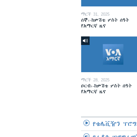
ማርች 31, 2025
ሰኞ፡-ከምሽቱ ሦስት ሰዓት
የአማርኛ ዜና
ማርች 28, 2025
ዐርብ፡-ከምሽቱ ሦስት ሰዓት
የአማርኛ ዜና
የቴሌቪዥን ፕሮግ