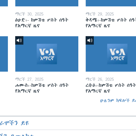
ማርች 30, 2025
ማርች 29, 2025
ዕሁድ፡- ከምሽቱ ሦስት ሰዓት
ቅዳሜ፡-ከምሽቱ ሦስት ሰዓ
የአማርኛ ዜና
የአማርኛ ዜና
ማርች 27, 2025
ማርች 26, 2025
ሐሙስ፡-ከምሽቱ ሦስት ሰዓት
ረቡዕ፡-ከምሽቱ ሦስት ሰዓት
የአማርኛ ዜና
የአማርኛ ዜና
ሁሉንም ክፍሎች ይ
ራሞችን ይዩ