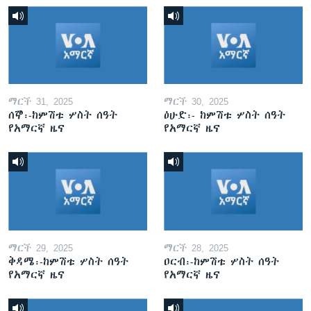
ማርች 31, 2025
ማርች 30, 2025
ሰኞ፡-ከምሽቱ ሦስት ሰዓት
ዕሁድ፡- ከምሽቱ ሦስት ሰዓት
የአማርኛ ዜና
የአማርኛ ዜና
ማርች 29, 2025
ማርች 28, 2025
ቅዳሜ፡-ከምሽቱ ሦስት ሰዓት
ዐርብ፡-ከምሽቱ ሦስት ሰዓት
የአማርኛ ዜና
የአማርኛ ዜና