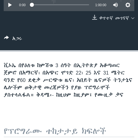
0:00
1:00:00
ቀጥተኛ መገናኛ
ቋንቋዎች
አጋሩ
ቪኦኤ በየዕለቱ ከምሽቱ 3 ሰዓት በኢትዮጵያ አቆጣጠር
ጀምሮ በአማርኛ፣ በአጭር ሞገድ 22፣ 25 እና 31 ሜትር
ባንድ የ60 ደቂቃ ሥርጭቱ ዜና፣ አበይት ዜናዎች ትንታኔና
ሌሎችም ወቅታዊ መረጃዎችን የያዙ ፕሮግራሞች
ያስተላልፋል። ቅዳሜ፡- ከዚህም ከዚያም፤ የሙዚቃ ቃና
የፕሮግራሙ ተከታታይ ክፍሎች