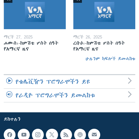
ማርች 27, 2025
ማርች 26, 2025
ሐሙስ፡-ከምሽቱ ሦስት ሰዓት
ረቡዕ፡-ከምሽቱ ሦስት ሰዓት
የአማርኛ ዜና
የአማርኛ ዜና
ሁሉንም ክፍሎች ይመልከቱ
የቴሌቪዥን ፕሮግራሞችን ይዩ
የራዲዮ ፕሮግራሞችን ይመልከቱ
ይከተሉን