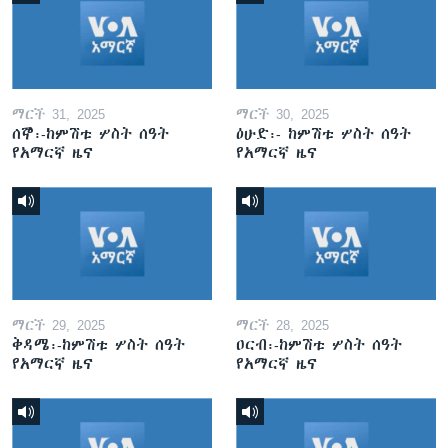
ማርች 31, 2025
ማርች 30, 2025
ሰኞ፡-ከምሽቱ ሦስት ሰዓት
ዕሁድ፡- ከምሽቱ ሦስት ሰዓት
የአማርኛ ዜና
የአማርኛ ዜና
ማርች 29, 2025
ማርች 28, 2025
ቅዳሜ፡-ከምሽቱ ሦስት ሰዓት
ዐርብ፡-ከምሽቱ ሦስት ሰዓት
የአማርኛ ዜና
የአማርኛ ዜና