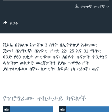
ቀጥተኛ መገናኛ
ቋንቋዎች
አጋሩ
ቪኦኤ በየዕለቱ ከምሽቱ 3 ሰዓት በኢትዮጵያ አቆጣጠር
ጀምሮ በአማርኛ፣ በአጭር ሞገድ 22፣ 25 እና 31 ሜትር
ባንድ የ60 ደቂቃ ሥርጭቱ ዜና፣ አበይት ዜናዎች ትንታኔና
ሌሎችም ወቅታዊ መረጃዎችን የያዙ ፕሮግራሞች
ያስተላልፋል። ሰኞ፡- ስፖርት፣ አፍሪካ ነክ ርዕሶች፣ ጤና
የፕሮግራሙ ተከታታይ ክፍሎች