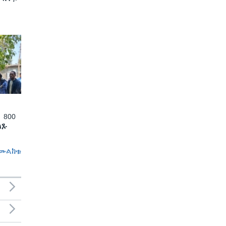
 800
ለጹ
መልከቱ