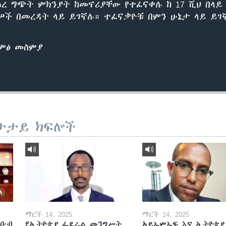
ረ ግጭት ምክንያት ከመኖሪያቸው የተፈናቀሉ ከ 17 ሺህ በላይ 
ዎች በመረዳት ላይ ይገኛሉ። ተፈናቃዮቹ በምን ሁኔታ ላይ ይገ
ድምፅ መስምያ
ታታይ ክፍሎች
ማርች 14, 2025
ማርች 14, 2025
ደቡብ
የኢትዮጵያ ፌደራል መንግሥት
አይኤምኤፍ እና ኢትዮጵያ