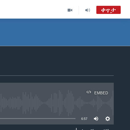
ቀጥታ
EMBED
able
6:57