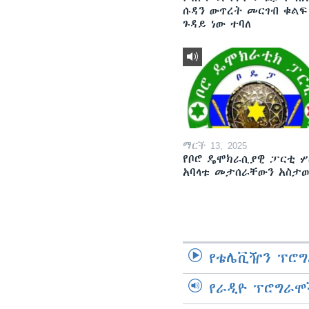
ሱዳን ውጥረት መርገብ ቁልፍ
ጉዳይ ነው ተባለ
ማርች 13, 2025
የቦሮ ዴሞክራሲያዊ ፓርቲ ሦ
አባላቱ መታሰራቸውን አስታ
የቴሌቪዥን ፕሮግ
የራዲዮ ፕሮግራሞ