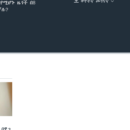
ቀጥተኛ መገናኛ
የሚሆኑ ዜጎች በ8
EMBED
ኛሉ?
 በዋጋ