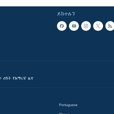
ይከተሉን
ት ሰዓት የአማርኛ ዜና
Portuguese