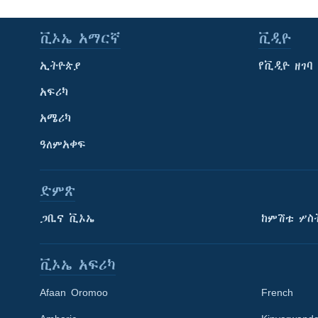
ቪኦኤ አማርኛ
ቪዲዮ
ኢትዮጵያ
የቪዲዮ ዘገባ
አፍሪካ
አሜሪካ
ዓለምአቀፍ
ድምጽ
ጋቢና ቪኦኤ
ከምሽቱ ሦስ
ቪኦኤ አፍሪካ
Afaan Oromoo
French