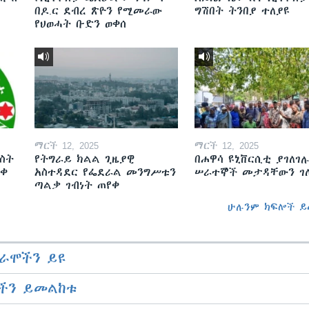
በዶ.ር ደብረ ጽዮን የሚመራው
ግሽበት ትንበያ ተለያዩ
የህወሓት ቡድን ወቀሰ
ማርች 12, 2025
ማርች 12, 2025
ስት
የትግራይ ክልል ጊዜያዊ
በሐዋሳ ዩኒቨርሲቲ ያገለገሉ
ወቀ
አስተዳደር የፌደራል መንግሥቱን
ሠራተኞች መታዳቸውን ገ
ጣልቃ ገብነት ጠየቀ
ሁሉንም ክፍሎች ይ
ራሞችን ይዩ
ችን ይመልከቱ