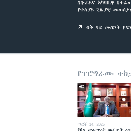
በቡራዩና አካባቢዋ በተፈጠ
የተለያዩ ጊዜያዊ መጠለያ
ብቅ ባይ መስኮት የ
የፕሮግራሙ ተከ
ማርች 14, 2025
የባለ ሥልጣናት መፈታት ለ