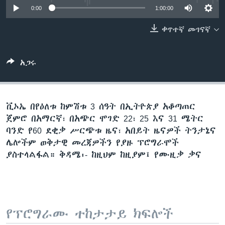
0:00
1:00:00
ቀጥተኛ መገናኛ
ቋንቋዎች
አጋሩ
ቪኦኤ በየዕለቱ ከምሽቱ 3 ሰዓት በኢትዮጵያ አቆጣጠር
ጀምሮ በአማርኛ፣ በአጭር ሞገድ 22፣ 25 እና 31 ሜትር
ባንድ የ60 ደቂቃ ሥርጭቱ ዜና፣ አበይት ዜናዎች ትንታኔና
ሌሎችም ወቅታዊ መረጃዎችን የያዙ ፕሮግራሞች
ያስተላልፋል። ቅዳሜ፡- ከዚህም ከዚያም፤ የሙዚቃ ቃና
የፕሮግራሙ ተከታታይ ክፍሎች