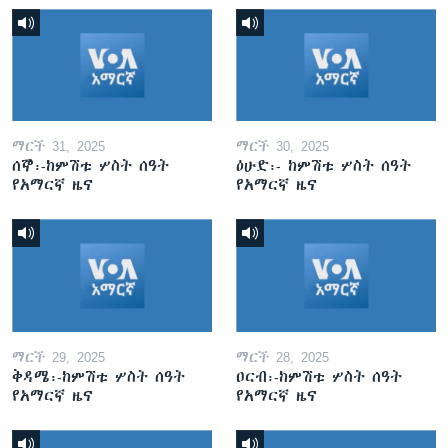
ማርች 31, 2025
ማርች 30, 2025
ሰኞ፡-ከምሽቱ ሦስት ሰዓት
ዕሁድ፡- ከምሽቱ ሦስት ሰዓት
የአማርኛ ዜና
የአማርኛ ዜና
ማርች 29, 2025
ማርች 28, 2025
ቅዳሜ፡-ከምሽቱ ሦስት ሰዓት
ዐርብ፡-ከምሽቱ ሦስት ሰዓት
የአማርኛ ዜና
የአማርኛ ዜና