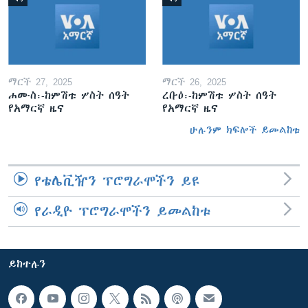
ማርች 27, 2025
ማርች 26, 2025
ሐሙስ፡-ከምሽቱ ሦስት ሰዓት
ረቡዕ፡-ከምሽቱ ሦስት ሰዓት
የአማርኛ ዜና
የአማርኛ ዜና
ሁሉንም ክፍሎች ይመልከቱ
የቴሌቪዥን ፕሮግራሞችን ይዩ
የራዲዮ ፕሮግራሞችን ይመልከቱ
ይከተሉን