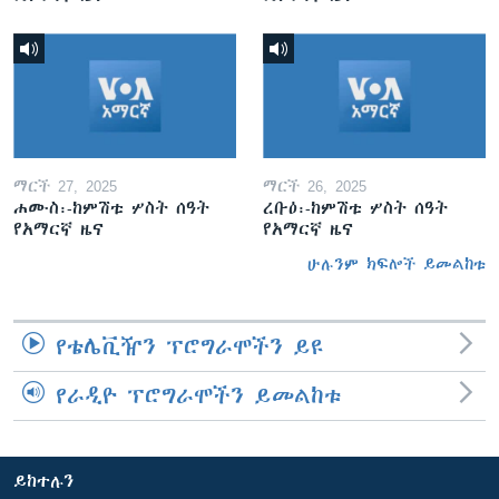
ማርች 27, 2025
ማርች 26, 2025
ሐሙስ፡-ከምሽቱ ሦስት ሰዓት
ረቡዕ፡-ከምሽቱ ሦስት ሰዓት
የአማርኛ ዜና
የአማርኛ ዜና
ሁሉንም ክፍሎች ይመልከቱ
የቴሌቪዥን ፕሮግራሞችን ይዩ
የራዲዮ ፕሮግራሞችን ይመልከቱ
ይከተሉን