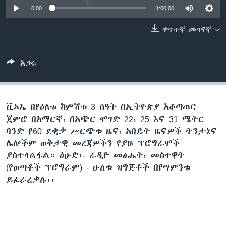
0:00
1:00:00
ቀጥተኛ መገናኛ
ቋንቋዎች
አጋሩ
ቪኦኤ በየዕለቱ ከምሽቱ 3 ሰዓት በኢትዮጵያ አቆጣጠር
ጀምሮ በአማርኛ፣ በአጭር ሞገድ 22፣ 25 እና 31 ሜትር
ባንድ የ60 ደቂቃ ሥርጭቱ ዜና፣ አበይት ዜናዎች ትንታኔና
ሌሎችም ወቅታዊ መረጃዎችን የያዙ ፕሮግራሞች
ያስተላልፋል። ዕሁድ፡- ራዲዮ መፅሔት፣ መስተዋት
(የወጣቶች ፕሮግራም) - ሁለቱ ዝግጅቶች በየሣምንቱ
ይፈራረቃሉ፡፡