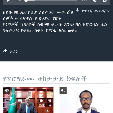
0:00
2:27
ቀጥተኛ መገናኛ
በደቡባዊ ኢትዮጵያ ለስምንት መቶ ሺህ
ሰዎች መፈናቀል ምክንያት የሆኑ
ቋንቋዎች
የጎሣዎች ግጭቶች ሰብዓዊ ቀውሱ እንዲባባስ አድርጓል ሲል
ዓለምቀፍ የቀይመስቀል ኮሚቴ አስታወቀ።
አጋሩ
የፕሮግራሙ ተከታታይ ክፍሎች