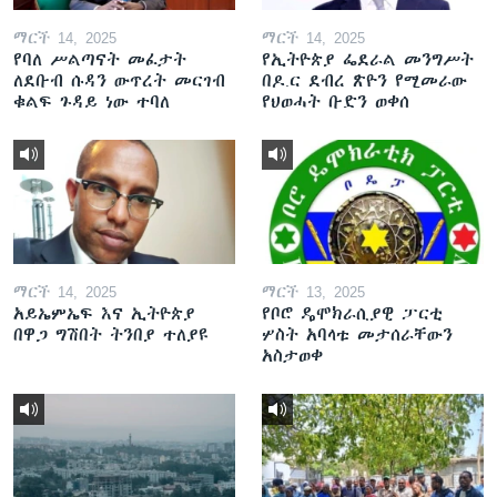
ማርች 14, 2025
ማርች 14, 2025
የባለ ሥልጣናት መፈታት
የኢትዮጵያ ፌደራል መንግሥት
ለደቡብ ሱዳን ውጥረት መርገብ
በዶ.ር ደብረ ጽዮን የሚመራው
ቁልፍ ጉዳይ ነው ተባለ
የህወሓት ቡድን ወቀሰ
ማርች 14, 2025
ማርች 13, 2025
አይኤምኤፍ እና ኢትዮጵያ
የቦሮ ዴሞክራሲያዊ ፓርቲ
በዋጋ ግሽበት ትንበያ ተለያዩ
ሦስት አባላቱ መታሰራቸውን
አስታወቀ