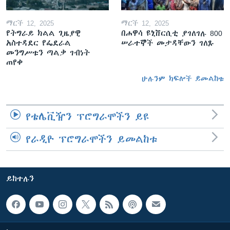
ማርች 12, 2025
ማርች 12, 2025
የትግራይ ክልል ጊዜያዊ
በሐዋሳ ዩኒቨርሲቲ ያገለገሉ 800
አስተዳደር የፌደራል
ሠራተኞች መታዳቸውን ገለጹ
መንግሥቱን ጣልቃ ገብነት
ጠየቀ
ሁሉንም ክፍሎች ይመልከቱ
የቴሌቪዥን ፕሮግራሞችን ይዩ
የራዲዮ ፕሮግራሞችን ይመልከቱ
ይከተሉን