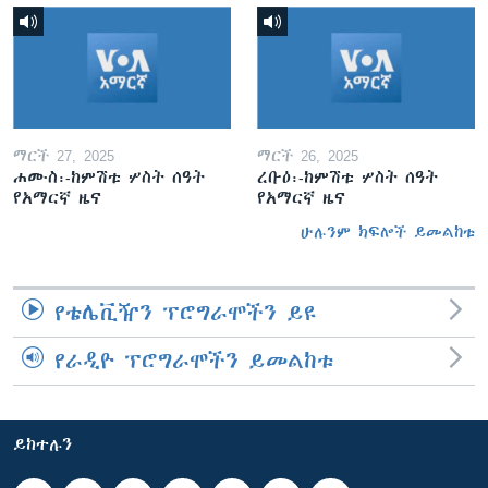
ማርች 27, 2025
ማርች 26, 2025
ሐሙስ፡-ከምሽቱ ሦስት ሰዓት
ረቡዕ፡-ከምሽቱ ሦስት ሰዓት
የአማርኛ ዜና
የአማርኛ ዜና
ሁሉንም ክፍሎች ይመልከቱ
የቴሌቪዥን ፕሮግራሞችን ይዩ
የራዲዮ ፕሮግራሞችን ይመልከቱ
ይከተሉን