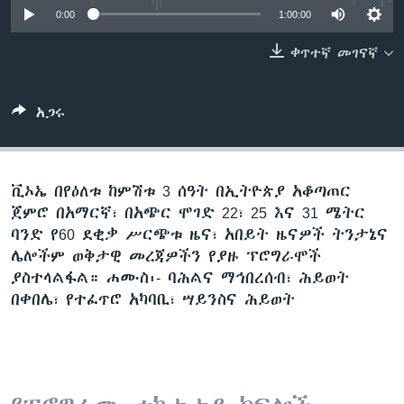
0:00
1:00:00
ቀጥተኛ መገናኛ
ቋንቋዎች
አጋሩ
ቪኦኤ በየዕለቱ ከምሽቱ 3 ሰዓት በኢትዮጵያ አቆጣጠር
ጀምሮ በአማርኛ፣ በአጭር ሞገድ 22፣ 25 እና 31 ሜትር
ባንድ የ60 ደቂቃ ሥርጭቱ ዜና፣ አበይት ዜናዎች ትንታኔና
ሌሎችም ወቅታዊ መረጃዎችን የያዙ ፕሮግራሞች
ያስተላልፋል። ሐሙስ፡- ባሕልና ማኅበረሰብ፣ ሕይወት
በቀበሌ፣ የተፈጥሮ አካባቢ፣ ሣይንስና ሕይወት