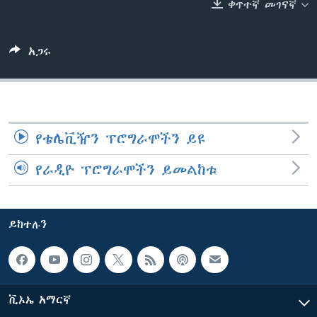
ቀጥተኛ መገናኛ
ቋንቋዎች
አጋሩ
የቴሌቪዥን ፕሮግራሞችን ይዩ
የራዲዮ ፕሮግራሞችን ይመልከቱ
ይከተሉን
ቪኦኤ አማርኛ