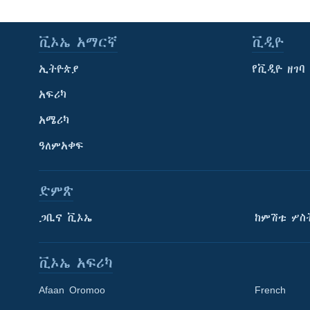
ቪኦኤ አማርኛ
ቪዲዮ
ኢትዮጵያ
የቪዲዮ ዘገባ
አፍሪካ
አሜሪካ
ዓለምአቀፍ
ድምጽ
ጋቢና ቪኦኤ
ከምሽቱ ሦስ
ቪኦኤ አፍሪካ
Afaan Oromoo
French