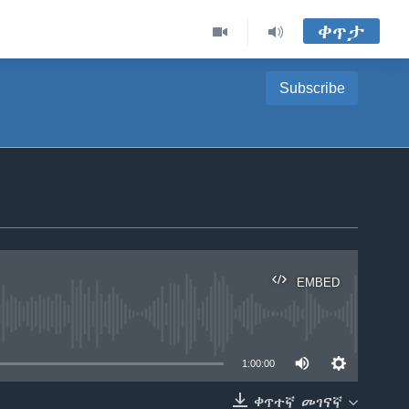
ቀጥታ
Subscribe
EMBED
able
1:00:00
ቀጥተኛ መገናኛ