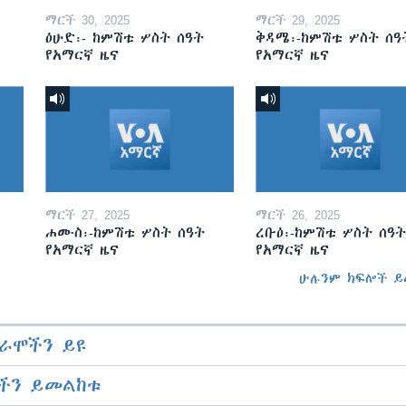
ማርች 30, 2025
ማርች 29, 2025
ዕሁድ፡- ከምሽቱ ሦስት ሰዓት
ቅዳሜ፡-ከምሽቱ ሦስት ሰዓ
የአማርኛ ዜና
የአማርኛ ዜና
ማርች 27, 2025
ማርች 26, 2025
ሐሙስ፡-ከምሽቱ ሦስት ሰዓት
ረቡዕ፡-ከምሽቱ ሦስት ሰዓት
የአማርኛ ዜና
የአማርኛ ዜና
ሁሉንም ክፍሎች ይ
ራሞችን ይዩ
ችን ይመልከቱ