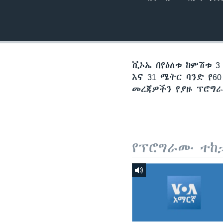
ቪኦኤ በየዕለቱ ከምሽቱ 3
እና 31 ሜትር ባንድ የ
መረጃዎችን የያዙ ፕሮግራሞ
የፕሮግራሙ ተከ