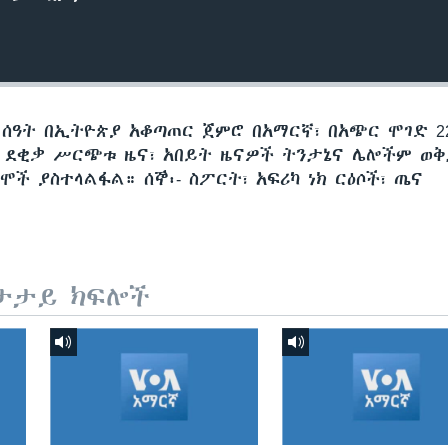
 ሰዓት በኢትዮጵያ አቆጣጠር ጀምሮ በአማርኛ፣ በአጭር ሞገድ 22
60 ደቂቃ ሥርጭቱ ዜና፣ አበይት ዜናዎች ትንታኔና ሌሎችም ወ
ች ያስተላልፋል። ሰኞ፡- ስፖርት፣ አፍሪካ ነክ ርዕሶች፣ ጤና
ታታይ ክፍሎች