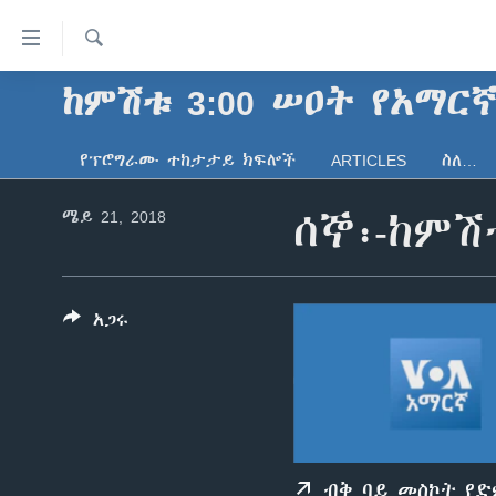
በቀላሉ
የመሥሪያ
ማገናኛዎች
ፈልግ
ከምሽቱ 3:00 ሠዐት የአማር
ዜና
ወደ
ኑሮ በጤንነት
ኢትዮጵያ
ዋናው
የፕሮግራሙ ተከታታይ ክፍሎች
ARTICLES
ስለ…
ይዘት
ጋቢና ቪኦኤ
አፍሪካ
እለፍ
ሜይ 21, 2018
ሰኞ፡-ከምሽ
ከምሽቱ ሦስት ሰዓት የአማርኛ ዜና
ዓለምአቀፍ
ወደ
ዋናው
ቪዲዮ
አሜሪካ
ይዘት
የፎቶ መድብሎች
መካከለኛው ምሥራቅ
እለፍ
አጋሩ
ወደ
ክምችት
ዋናው
ይዘት
እለፍ
ብቅ ባይ መስኮት የ