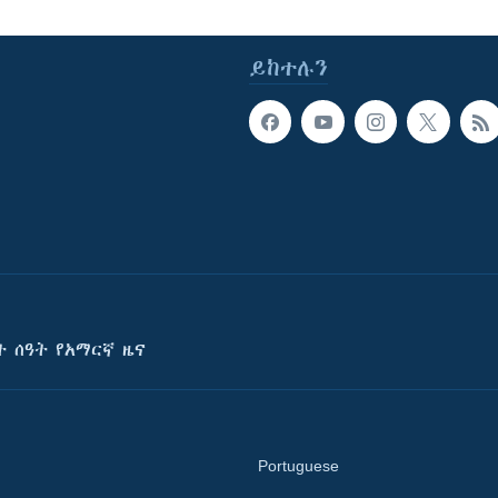
ይከተሉን
ት ሰዓት የአማርኛ ዜና
Portuguese