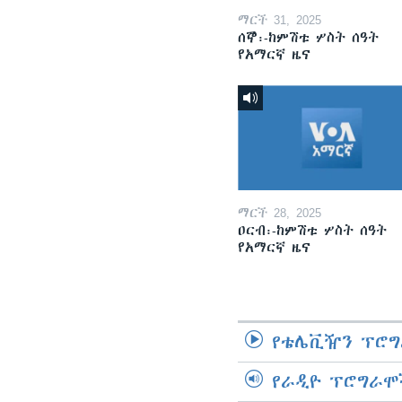
ማርች 31, 2025
ሰኞ፡-ከምሽቱ ሦስት ሰዓት
የአማርኛ ዜና
ማርች 28, 2025
ዐርብ፡-ከምሽቱ ሦስት ሰዓት
የአማርኛ ዜና
የቴሌቪዥን ፕሮግ
የራዲዮ ፕሮግራሞ