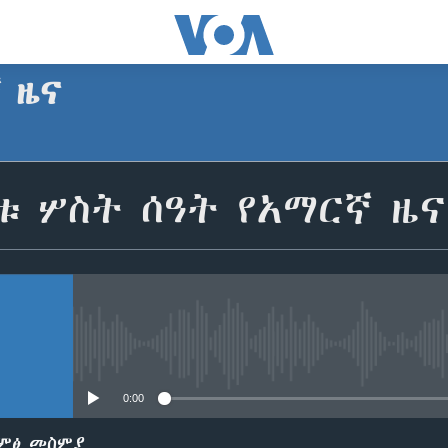
ኛ ዜና
SUBSCRIBE
ቱ ሦስት ሰዓት የአማርኛ ዜና
Apple Podcasts
ይድረሰኝ / ይላክልኝ
No media source currently avail
0:00
ድምፅ መስምያ