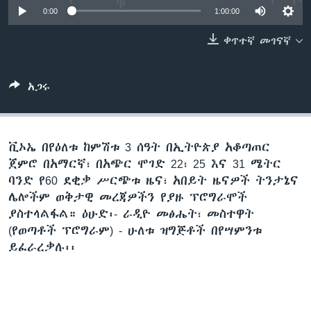
0:00
1:00:00
ቀጥተኛ መገናኛ
ቋንቋዎች
አጋሩ
ቪኦኤ በየዕለቱ ከምሽቱ 3 ሰዓት በኢትዮጵያ አቆጣጠር
ጀምሮ በአማርኛ፣ በአጭር ሞገድ 22፣ 25 እና 31 ሜትር
ባንድ የ60 ደቂቃ ሥርጭቱ ዜና፣ አበይት ዜናዎች ትንታኔና
ሌሎችም ወቅታዊ መረጃዎችን የያዙ ፕሮግራሞች
ያስተላልፋል። ዕሁድ፡- ራዲዮ መፅሔት፣ መስተዋት
(የወጣቶች ፕሮግራም) - ሁለቱ ዝግጅቶች በየሣምንቱ
ይፈራረቃሉ፡፡