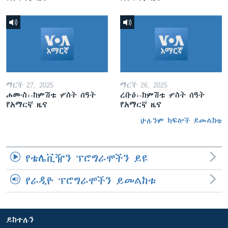
ማርች 27, 2025
ማርች 26, 2025
ሐሙስ፡-ከምሽቱ ሦስት ሰዓት
ረቡዕ፡-ከምሽቱ ሦስት ሰዓት
የአማርኛ ዜና
የአማርኛ ዜና
ሁሉንም ክፍሎች ይመልከቱ
የቴሌቪዥን ፕሮግራሞችን ይዩ
የራዲዮ ፕሮግራሞችን ይመልከቱ
ይከተሉን