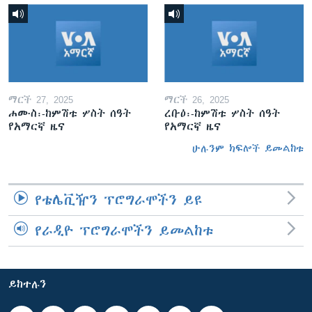
ማርች 27, 2025
ማርች 26, 2025
ሐሙስ፡-ከምሽቱ ሦስት ሰዓት
ረቡዕ፡-ከምሽቱ ሦስት ሰዓት
የአማርኛ ዜና
የአማርኛ ዜና
ሁሉንም ክፍሎች ይመልከቱ
የቴሌቪዥን ፕሮግራሞችን ይዩ
የራዲዮ ፕሮግራሞችን ይመልከቱ
ይከተሉን