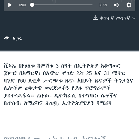
0:00
59:59
ቀጥተኛ መገናኛ
ቋንቋዎች
አጋሩ
ቪኦኤ በየዕለቱ ከምሽቱ 3 ሰዓት በኢትዮጵያ አቆጣጠር
ጀምሮ በአማርኛ፣ በአጭር ሞገድ 22፣ 25 እና 31 ሜትር
ባንድ የ60 ደቂቃ ሥርጭቱ ዜና፣ አበይት ዜናዎች ትንታኔና
ሌሎችም ወቅታዊ መረጃዎችን የያዙ ፕሮግራሞች
ያስተላልፋል። ረቡዕ፡- ዴሞክራሲ በተግባር፣ ሴቶችና
ቤተሰብ፣ አሜሪካና ሕዝቧ፣ ኢትዮጵያዊያን ባሜሪካ