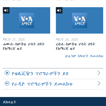
ማርች 27, 2025
ማርች 26, 2025
ሐሙስ፡-ከምሽቱ ሦስት ሰዓት
ረቡዕ፡-ከምሽቱ ሦስት ሰዓት
የአማርኛ ዜና
የአማርኛ ዜና
ሁሉንም ክፍሎች ይመልከቱ
የቴሌቪዥን ፕሮግራሞችን ይዩ
የራዲዮ ፕሮግራሞችን ይመልከቱ
ይከተሉን