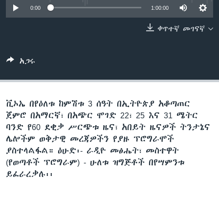
0:00
1:00:00
ቀጥተኛ መገናኛ
ቋንቋዎች
አጋሩ
ቪኦኤ በየዕለቱ ከምሽቱ 3 ሰዓት በኢትዮጵያ አቆጣጠር
ጀምሮ በአማርኛ፣ በአጭር ሞገድ 22፣ 25 እና 31 ሜትር
ባንድ የ60 ደቂቃ ሥርጭቱ ዜና፣ አበይት ዜናዎች ትንታኔና
ሌሎችም ወቅታዊ መረጃዎችን የያዙ ፕሮግራሞች
ያስተላልፋል። ዕሁድ፡- ራዲዮ መፅሔት፣ መስተዋት
(የወጣቶች ፕሮግራም) - ሁለቱ ዝግጅቶች በየሣምንቱ
ይፈራረቃሉ፡፡