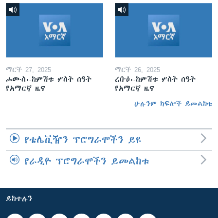
ማርች 27, 2025
ማርች 26, 2025
ሐሙስ፡-ከምሽቱ ሦስት ሰዓት
ረቡዕ፡-ከምሽቱ ሦስት ሰዓት
የአማርኛ ዜና
የአማርኛ ዜና
ሁሉንም ክፍሎች ይመልከቱ
የቴሌቪዥን ፕሮግራሞችን ይዩ
የራዲዮ ፕሮግራሞችን ይመልከቱ
ይከተሉን