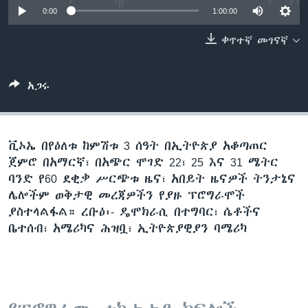
0:00
1:00:00
ቀጥተኛ መገናኛ
ቋንቋዎች
አጋሩ
ቪኦኤ በየዕለቱ ከምሽቱ 3 ሰዓት በኢትዮጵያ አቆጣጠር
ጀምሮ በአማርኛ፣ በአጭር ሞገድ 22፣ 25 እና 31 ሜትር
ባንድ የ60 ደቂቃ ሥርጭቱ ዜና፣ አበይት ዜናዎች ትንታኔና
ሌሎችም ወቅታዊ መረጃዎችን የያዙ ፕሮግራሞች
ያስተላልፋል። ረቡዕ፡- ዴሞክራሲ በተግባር፣ ሴቶችና
ቤተሰብ፣ አሜሪካና ሕዝቧ፣ ኢትዮጵያዊያን ባሜሪካ