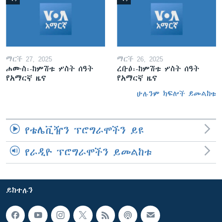
ማርች 27, 2025
ማርች 26, 2025
ሐሙስ፡-ከምሽቱ ሦስት ሰዓት
ረቡዕ፡-ከምሽቱ ሦስት ሰዓት
የአማርኛ ዜና
የአማርኛ ዜና
ሁሉንም ክፍሎች ይመልከቱ
የቴሌቪዥን ፕሮግራሞችን ይዩ
የራዲዮ ፕሮግራሞችን ይመልከቱ
ይከተሉን