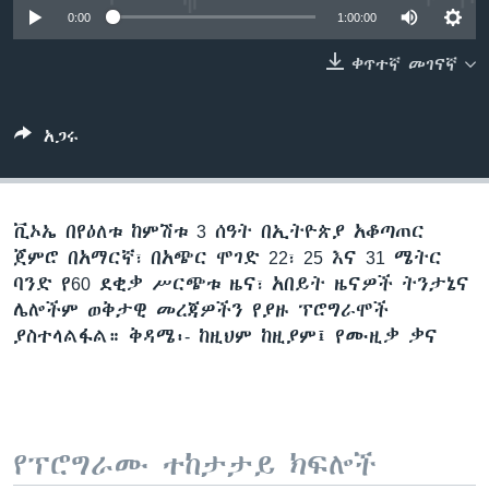
0:00
1:00:00
ቀጥተኛ መገናኛ
ቋንቋዎች
አጋሩ
ቪኦኤ በየዕለቱ ከምሽቱ 3 ሰዓት በኢትዮጵያ አቆጣጠር
ጀምሮ በአማርኛ፣ በአጭር ሞገድ 22፣ 25 እና 31 ሜትር
ባንድ የ60 ደቂቃ ሥርጭቱ ዜና፣ አበይት ዜናዎች ትንታኔና
ሌሎችም ወቅታዊ መረጃዎችን የያዙ ፕሮግራሞች
ያስተላልፋል። ቅዳሜ፡- ከዚህም ከዚያም፤ የሙዚቃ ቃና
የፕሮግራሙ ተከታታይ ክፍሎች