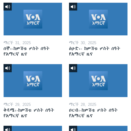
ማርች 31, 2025
ማርች 30, 2025
ሰኞ፡-ከምሽቱ ሦስት ሰዓት
ዕሁድ፡- ከምሽቱ ሦስት ሰዓት
የአማርኛ ዜና
የአማርኛ ዜና
ማርች 29, 2025
ማርች 28, 2025
ቅዳሜ፡-ከምሽቱ ሦስት ሰዓት
ዐርብ፡-ከምሽቱ ሦስት ሰዓት
የአማርኛ ዜና
የአማርኛ ዜና