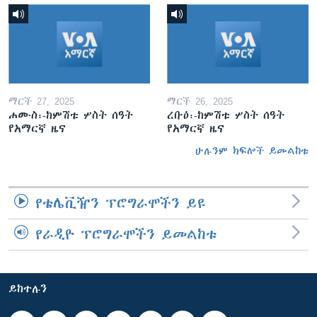
ማርች 27, 2025
ማርች 26, 2025
ሐሙስ፡-ከምሽቱ ሦስት ሰዓት
ረቡዕ፡-ከምሽቱ ሦስት ሰዓት
የአማርኛ ዜና
የአማርኛ ዜና
ሁሉንም ክፍሎች ይመልከቱ
የቴሌቪዥን ፕሮግራሞችን ይዩ
የራዲዮ ፕሮግራሞችን ይመልከቱ
ይከተሉን