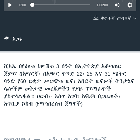
0:00
1:00:00
ቀጥተኛ መገናኛ
ቋንቋዎች
አጋሩ
ቪኦኤ በየዕለቱ ከምሽቱ 3 ሰዓት በኢትዮጵያ አቆጣጠር
ጀምሮ በአማርኛ፣ በአጭር ሞገድ 22፣ 25 እና 31 ሜትር
ባንድ የ60 ደቂቃ ሥርጭቱ ዜና፣ አበይት ዜናዎች ትንታኔና
ሌሎችም ወቅታዊ መረጃዎችን የያዙ ፕሮግራሞች
ያስተላልፋል። ዐርብ፡- እሰጥ አገባ፣ አፍሪካ በጋዜጦች፡
አጥቢያ ኮከብ (የማኅበረሰብ ጀግኖች)