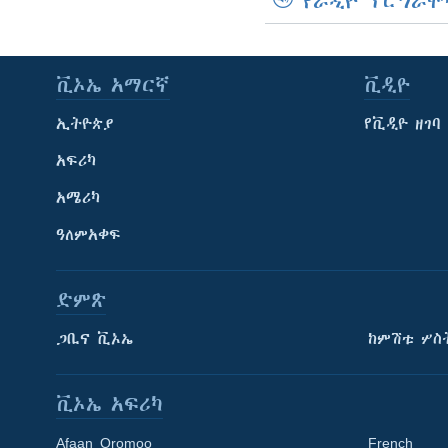
የራዲዮ ፕሮግራሞ
ቪኦኤ አማርኛ
ቪዲዮ
ኢትዮጵያ
የቪዲዮ ዘገባ
አፍሪካ
አሜሪካ
ዓለምአቀፍ
ድምጽ
ጋቢና ቪኦኤ
ከምሽቱ ሦስ
ቪኦኤ አፍሪካ
Afaan Oromoo
French