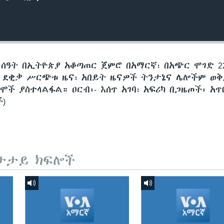
 ሰዓት በኢትዮጵያ አቆጣጠር ጀምሮ በአማርኛ፣ በአጭር ሞገድ 22
60 ደቂቃ ሥርጭቱ ዜና፣ አበይት ዜናዎች ትንታኔና ሌሎችም ወ
ች ያስተላልፋል። ዐርብ፡- እሰጥ አገባ፣ አፍሪካ በጋዜጦች፡ አጥ
ች)
ታታይ ክፍሎች