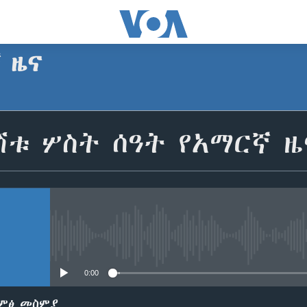
ኛ ዜና
SUBSCRIBE
ሽቱ ሦስት ሰዓት የአማርኛ ዜ
Apple Podcasts
ይድረሰኝ / ይላክልኝ
No media source currently avail
0:00
ድምፅ መስምያ