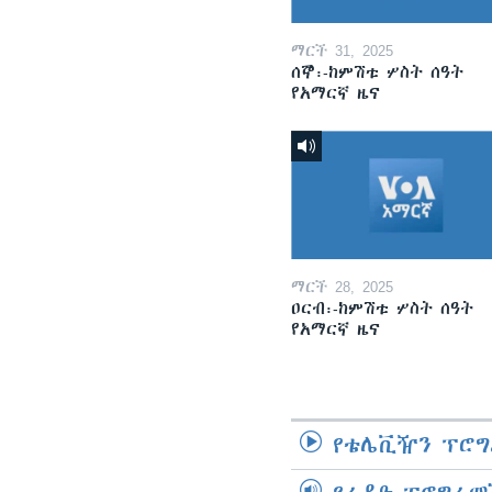
ማርች 31, 2025
ሰኞ፡-ከምሽቱ ሦስት ሰዓት
የአማርኛ ዜና
ማርች 28, 2025
ዐርብ፡-ከምሽቱ ሦስት ሰዓት
የአማርኛ ዜና
የቴሌቪዥን ፕሮግ