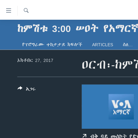
በቀላሉ
የመሥሪያ
ማገናኛዎች
ፈልግ
ከምሽቱ 3:00 ሠዐት የአማር
ዜና
ወደ
ኑሮ በጤንነት
ኢትዮጵያ
ዋናው
የፕሮግራሙ ተከታታይ ክፍሎች
ARTICLES
ስለ…
ይዘት
ጋቢና ቪኦኤ
አፍሪካ
እለፍ
ኦክቶበር 27, 2017
ዐርብ፡-ከም
ከምሽቱ ሦስት ሰዓት የአማርኛ ዜና
ዓለምአቀፍ
ወደ
ዋናው
ቪዲዮ
አሜሪካ
ይዘት
የፎቶ መድብሎች
መካከለኛው ምሥራቅ
እለፍ
አጋሩ
ወደ
ክምችት
ዋናው
ይዘት
እለፍ
ብቅ ባይ መስኮት የ