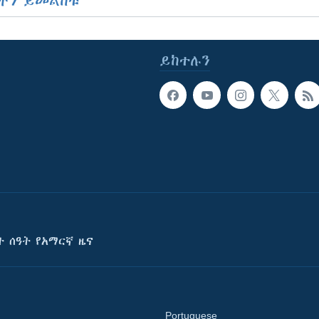
ችን ይመልከቱ
ይከተሉን
ት ሰዓት የአማርኛ ዜና
Portuguese