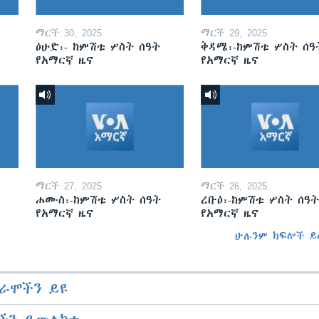
ማርች 30, 2025
ማርች 29, 2025
ዕሁድ፡- ከምሽቱ ሦስት ሰዓት
ቅዳሜ፡-ከምሽቱ ሦስት ሰዓ
የአማርኛ ዜና
የአማርኛ ዜና
ማርች 27, 2025
ማርች 26, 2025
ሐሙስ፡-ከምሽቱ ሦስት ሰዓት
ረቡዕ፡-ከምሽቱ ሦስት ሰዓት
የአማርኛ ዜና
የአማርኛ ዜና
ሁሉንም ክፍሎች ይ
ራሞችን ይዩ