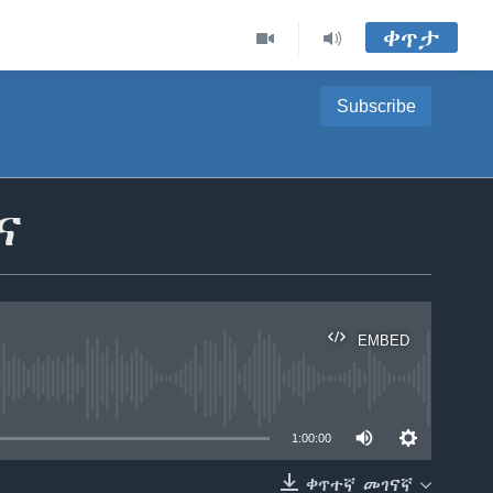
ቀጥታ
Subscribe
ና
EMBED
able
1:00:00
ቀጥተኛ መገናኛ