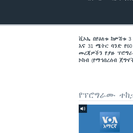
ቪኦኤ በየዕለቱ ከምሽቱ 3
እና 31 ሜትር ባንድ የ
መረጃዎችን የያዙ ፕሮግራሞ
ኮከብ (የማኅበረሰብ ጀግኖ
የፕሮግራሙ ተከ