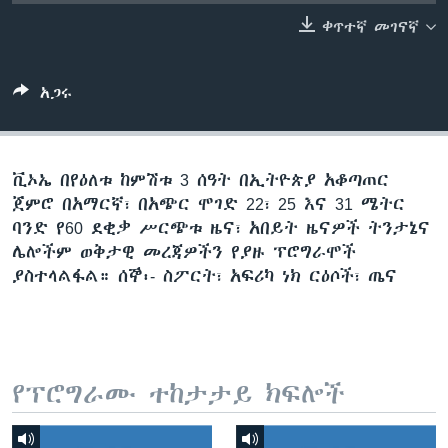
ቀጥተኛ መገናኛ
ቋንቋዎች
አጋሩ
ቪኦኤ በየዕለቱ ከምሽቱ 3 ሰዓት በኢትዮጵያ አቆጣጠር
ጀምሮ በአማርኛ፣ በአጭር ሞገድ 22፣ 25 እና 31 ሜትር
ባንድ የ60 ደቂቃ ሥርጭቱ ዜና፣ አበይት ዜናዎች ትንታኔና
ሌሎችም ወቅታዊ መረጃዎችን የያዙ ፕሮግራሞች
ያስተላልፋል። ሰኞ፡- ስፖርት፣ አፍሪካ ነክ ርዕሶች፣ ጤና
የፕሮግራሙ ተከታታይ ክፍሎች