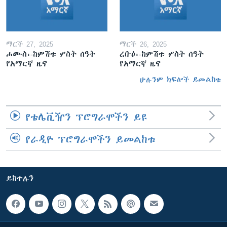
ማርች 27, 2025
ማርች 26, 2025
ሐሙስ፡-ከምሽቱ ሦስት ሰዓት
ረቡዕ፡-ከምሽቱ ሦስት ሰዓት
የአማርኛ ዜና
የአማርኛ ዜና
ሁሉንም ክፍሎች ይመልከቱ
የቴሌቪዥን ፕሮግራሞችን ይዩ
የራዲዮ ፕሮግራሞችን ይመልከቱ
ይከተሉን