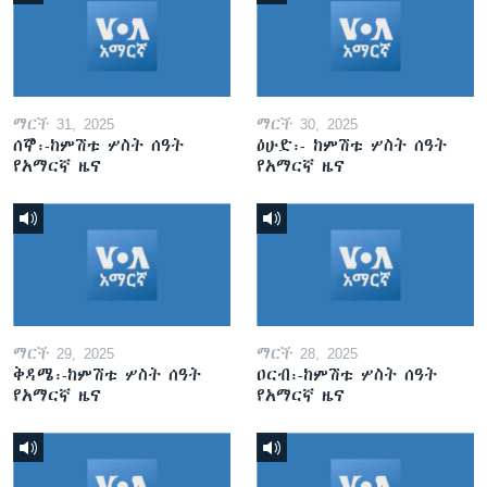
ማርች 31, 2025
ማርች 30, 2025
ሰኞ፡-ከምሽቱ ሦስት ሰዓት
ዕሁድ፡- ከምሽቱ ሦስት ሰዓት
የአማርኛ ዜና
የአማርኛ ዜና
ማርች 29, 2025
ማርች 28, 2025
ቅዳሜ፡-ከምሽቱ ሦስት ሰዓት
ዐርብ፡-ከምሽቱ ሦስት ሰዓት
የአማርኛ ዜና
የአማርኛ ዜና