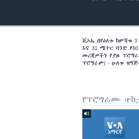
ቪኦኤ በየዕለቱ ከምሽቱ 3
እና 31 ሜትር ባንድ የ
መረጃዎችን የያዙ ፕሮግራ
ፕሮግራም) - ሁለቱ ዝግ
የፕሮግራሙ ተከ