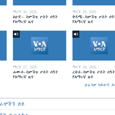
ማርች 30, 2025
ማርች 29, 2025
ዕሁድ፡- ከምሽቱ ሦስት ሰዓት
ቅዳሜ፡-ከምሽቱ ሦስት ሰዓ
የአማርኛ ዜና
የአማርኛ ዜና
ማርች 27, 2025
ማርች 26, 2025
ሐሙስ፡-ከምሽቱ ሦስት ሰዓት
ረቡዕ፡-ከምሽቱ ሦስት ሰዓት
የአማርኛ ዜና
የአማርኛ ዜና
ሁሉንም ክፍሎች ይ
ራሞችን ይዩ