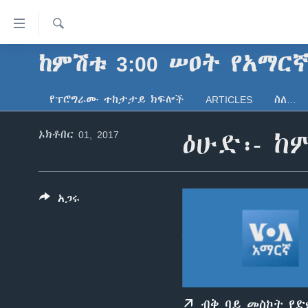
በቀላሉ
የመሥሪያ
ማገናኛዎች
ፈልግ
ከምሽቱ 3:00 ሠዐት የአማር
ዜና
ወደ
ኑሮ በጤንነት
ኢትዮጵያ
ዋናው
የፕሮግራሙ ተከታታይ ክፍሎች
ARTICLES
ስለ…
ይዘት
ጋቢና ቪኦኤ
አፍሪካ
እለፍ
ኦክቶበር 01, 2017
ዕሁድ፡- ከ
ከምሽቱ ሦስት ሰዓት የአማርኛ ዜና
ዓለምአቀፍ
ወደ
ዋናው
ቪዲዮ
አሜሪካ
ይዘት
የፎቶ መድብሎች
መካከለኛው ምሥራቅ
እለፍ
አጋሩ
ወደ
ክምችት
ዋናው
ይዘት
እለፍ
ብቅ ባይ መስኮት የ