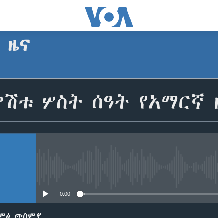
ኛ ዜና
SUBSCRIBE
ምሽቱ ሦስት ሰዓት የአማርኛ 
Apple Podcasts
ይድረሰኝ / ይላክልኝ
No media source currently avail
0:00
ድምፅ መስምያ