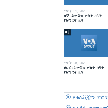
ማርች 31, 2025
ሰኞ፡-ከምሽቱ ሦስት ሰዓት
የአማርኛ ዜና
ማርች 28, 2025
ዐርብ፡-ከምሽቱ ሦስት ሰዓት
የአማርኛ ዜና
የቴሌቪዥን ፕሮግ