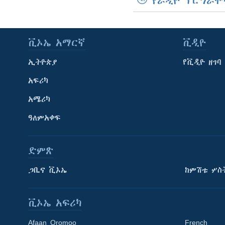
የራዲዮ ፕሮግራሞ
ቪኦኤ አማርኛ
ቪዲዮ
ኢትዮጵያ
የቪዲዮ ዘገባ
አፍሪካ
አሜሪካ
ዓለምአቀፍ
ድምጽ
ጋቢና ቪኦኤ
ከምሽቱ ሦስ
ቪኦኤ አፍሪካ
Afaan Oromoo
French