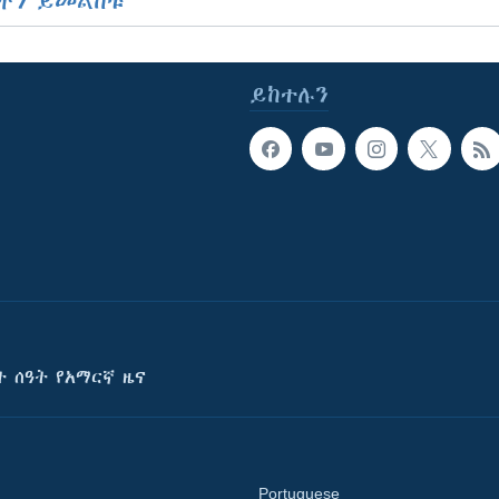
ችን ይመልከቱ
ይከተሉን
ት ሰዓት የአማርኛ ዜና
Portuguese