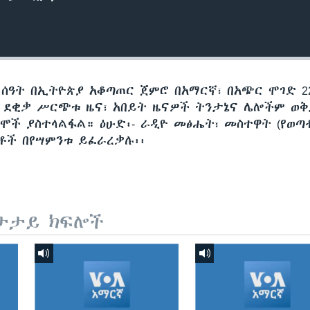
 ሰዓት በኢትዮጵያ አቆጣጠር ጀምሮ በአማርኛ፣ በአጭር ሞገድ 22
60 ደቂቃ ሥርጭቱ ዜና፣ አበይት ዜናዎች ትንታኔና ሌሎችም ወ
ሞች ያስተላልፋል። ዕሁድ፡- ራዲዮ መፅሔት፣ መስተዋት (የወጣ
ጅቶች በየሣምንቱ ይፈራረቃሉ፡፡
ታታይ ክፍሎች