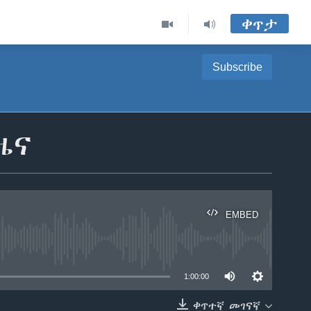
ቀጥታ
Subscribe
ዜና
EMBED
able
1:00:00
ቀጥተኛ መገናኛ