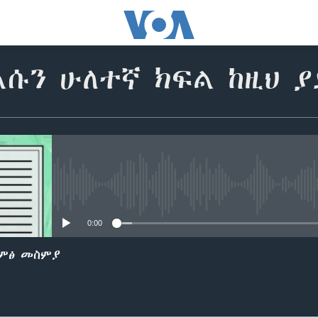
ልሱን ሁለተኛ ክፍል ከዚህ 
No media source currently avail
0:00
ድምፅ መስምያ