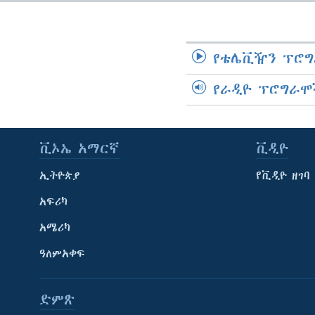
የቴሌቪዥን ፕሮግ
የራዲዮ ፕሮግራሞ
ቪኦኤ አማርኛ
ቪዲዮ
ኢትዮጵያ
የቪዲዮ ዘገባ
አፍሪካ
አሜሪካ
ዓለምአቀፍ
ድምጽ