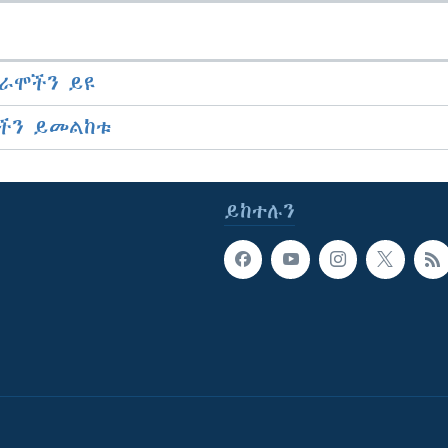
ራሞችን ይዩ
ችን ይመልከቱ
ይከተሉን