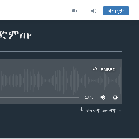
ቀጥታ
ያድምጡ
EMBED
able
18:46
ቀጥተኛ መገናኛ
EMBED