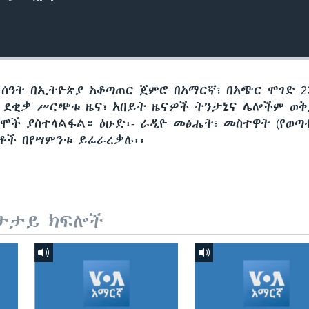
 ሰዓት በኢትዮጵያ አቆጣጠር ጀምሮ በአማርኛ፣ በአጭር ሞገድ 22
60 ደቂቃ ሥርጭቱ ዜና፣ አበይት ዜናዎች ትንታኔና ሌሎችም ወ
ሞች ያስተላልፋል። ዕሁድ፡- ራዲዮ መፅሔት፣ መስተዋት (የወጣ
ጅቶች በየሣምንቱ ይፈራረቃሉ፡፡
ታታይ ክፍሎች