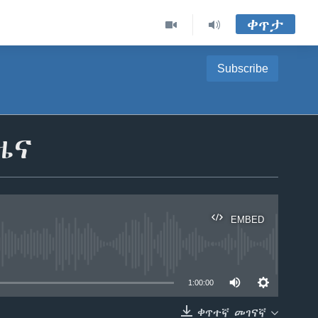
ቀጥታ
Subscribe
ዜና
EMBED
able
1:00:00
ቀጥተኛ መገናኛ