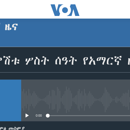
ኛ ዜና
SUBSCRIBE
ምሽቱ ሦስት ሰዓት የአማርኛ 
Apple Podcasts
ይድረሰኝ / ይላክልኝ
No media source currently avail
0:00
ድምፅ መስምያ