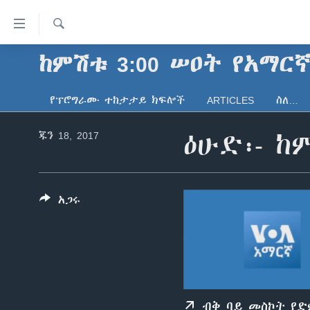
በቀላሉ
የመሥሪያ
ማገናኛዎች
ፈልግ
ከምሽቱ 3:00 ሠዐት የአማር
ዜና
ወደ
ኑሮ በጤንነት
ኢትዮጵያ
ዋናው
የፕሮግራሙ ተከታታይ ክፍሎች
ARTICLES
ስለ…
ይዘት
ጋቢና ቪኦኤ
አፍሪካ
እለፍ
ጁን 18, 2017
ዕሁድ፡- ከ
ከምሽቱ ሦስት ሰዓት የአማርኛ ዜና
ዓለምአቀፍ
ወደ
ዋናው
ቪዲዮ
አሜሪካ
ይዘት
የፎቶ መድብሎች
መካከለኛው ምሥራቅ
እለፍ
አጋሩ
ወደ
ክምችት
ዋናው
ይዘት
እለፍ
ብቅ ባይ መስኮት የ