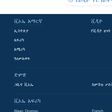
የራዲዮ ፕሮግራሞ
ቪኦኤ አማርኛ
ቪዲዮ
ኢትዮጵያ
የቪዲዮ ዘገባ
አፍሪካ
አሜሪካ
ዓለምአቀፍ
ድምጽ
ጋቢና ቪኦኤ
ከምሽቱ ሦስ
ቪኦኤ አፍሪካ
Afaan Oromoo
French