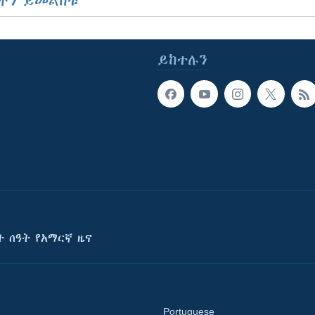
ችን ይመልከቱ
ይከተሉን
ት ሰዓት የአማርኛ ዜና
Portuguese