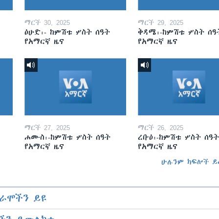
ማርች 30, 2025
ማርች 29, 2025
ዕሁድ፡- ከምሽቱ ሦስት ሰዓት
ቅዳሜ፡-ከምሽቱ ሦስት ሰዓ
የአማርኛ ዜና
የአማርኛ ዜና
ማርች 27, 2025
ማርች 26, 2025
ሐሙስ፡-ከምሽቱ ሦስት ሰዓት
ረቡዕ፡-ከምሽቱ ሦስት ሰዓት
የአማርኛ ዜና
የአማርኛ ዜና
ሁሉንም ክፍሎች ይ
ራሞችን ይዩ