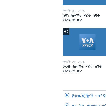
ማርች 31, 2025
ሰኞ፡-ከምሽቱ ሦስት ሰዓት
የአማርኛ ዜና
ማርች 28, 2025
ዐርብ፡-ከምሽቱ ሦስት ሰዓት
የአማርኛ ዜና
የቴሌቪዥን ፕሮግ