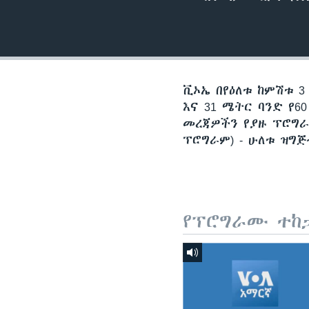
ቪኦኤ በየዕለቱ ከምሽቱ 3
እና 31 ሜትር ባንድ የ
መረጃዎችን የያዙ ፕሮግራ
ፕሮግራም) - ሁለቱ ዝግ
የፕሮግራሙ ተከ