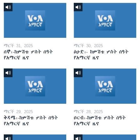
ማርች 31, 2025
ማርች 30, 2025
ሰኞ፡-ከምሽቱ ሦስት ሰዓት
ዕሁድ፡- ከምሽቱ ሦስት ሰዓት
የአማርኛ ዜና
የአማርኛ ዜና
ማርች 29, 2025
ማርች 28, 2025
ቅዳሜ፡-ከምሽቱ ሦስት ሰዓት
ዐርብ፡-ከምሽቱ ሦስት ሰዓት
የአማርኛ ዜና
የአማርኛ ዜና