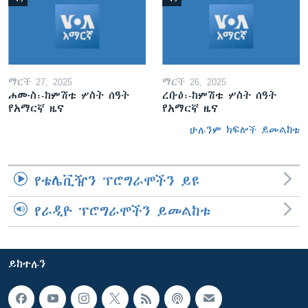
ማርች 27, 2025
ማርች 26, 2025
ሐሙስ፡-ከምሽቱ ሦስት ሰዓት
ረቡዕ፡-ከምሽቱ ሦስት ሰዓት
የአማርኛ ዜና
የአማርኛ ዜና
ሁሉንም ክፍሎች ይመልከቱ
የቴሌቪዥን ፕሮግራሞችን ይዩ
የራዲዮ ፕሮግራሞችን ይመልከቱ
ይከተሉን