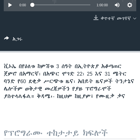
0:00
1:00:00
ቀጥተኛ መገናኛ
ቋንቋዎች
አጋሩ
ቪኦኤ በየዕለቱ ከምሽቱ 3 ሰዓት በኢትዮጵያ አቆጣጠር
ጀምሮ በአማርኛ፣ በአጭር ሞገድ 22፣ 25 እና 31 ሜትር
ባንድ የ60 ደቂቃ ሥርጭቱ ዜና፣ አበይት ዜናዎች ትንታኔና
ሌሎችም ወቅታዊ መረጃዎችን የያዙ ፕሮግራሞች
ያስተላልፋል። ቅዳሜ፡- ከዚህም ከዚያም፤ የሙዚቃ ቃና
የፕሮግራሙ ተከታታይ ክፍሎች