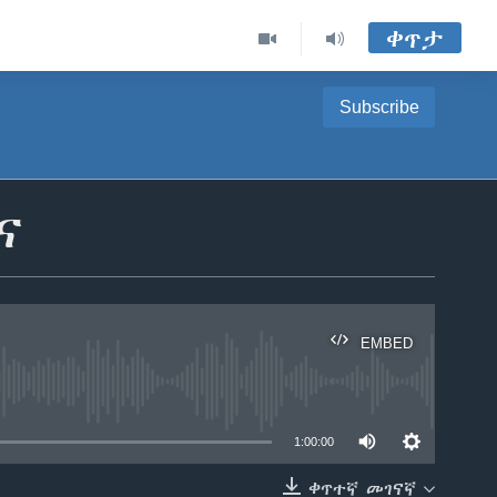
ቀጥታ
Subscribe
ና
EMBED
able
1:00:00
ቀጥተኛ መገናኛ