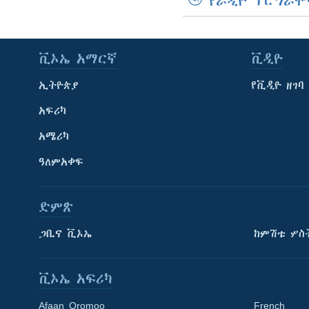
የራዲዮ ፕሮግራሞ
ቪኦኤ አማርኛ
ቪዲዮ
ኢትዮጵያ
የቪዲዮ ዘገባ
አፍሪካ
አሜሪካ
ዓለምአቀፍ
ድምጽ
ጋቢና ቪኦኤ
ከምሽቱ ሦስ
ቪኦኤ አፍሪካ
Afaan Oromoo
French