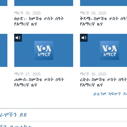
ማርች 30, 2025
ማርች 29, 2025
ዕሁድ፡- ከምሽቱ ሦስት ሰዓት
ቅዳሜ፡-ከምሽቱ ሦስት ሰዓ
የአማርኛ ዜና
የአማርኛ ዜና
ማርች 27, 2025
ማርች 26, 2025
ሐሙስ፡-ከምሽቱ ሦስት ሰዓት
ረቡዕ፡-ከምሽቱ ሦስት ሰዓት
የአማርኛ ዜና
የአማርኛ ዜና
ሁሉንም ክፍሎች ይ
ራሞችን ይዩ