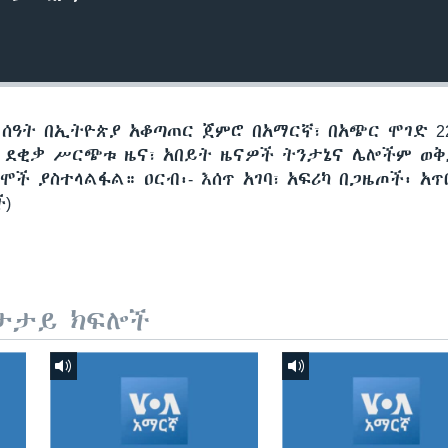
 ሰዓት በኢትዮጵያ አቆጣጠር ጀምሮ በአማርኛ፣ በአጭር ሞገድ 22
60 ደቂቃ ሥርጭቱ ዜና፣ አበይት ዜናዎች ትንታኔና ሌሎችም ወ
ች ያስተላልፋል። ዐርብ፡- እሰጥ አገባ፣ አፍሪካ በጋዜጦች፡ አጥ
ች)
ታታይ ክፍሎች