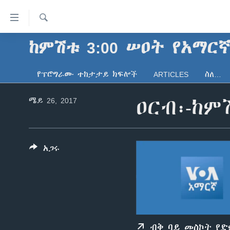
በቀላሉ
የመሥሪያ
ማገናኛዎች
ፈልግ
ከምሽቱ 3:00 ሠዐት የአማር
ዜና
ወደ
ኑሮ በጤንነት
ኢትዮጵያ
ዋናው
የፕሮግራሙ ተከታታይ ክፍሎች
ARTICLES
ስለ…
ይዘት
ጋቢና ቪኦኤ
አፍሪካ
እለፍ
ሜይ 26, 2017
ዐርብ፡-ከም
ከምሽቱ ሦስት ሰዓት የአማርኛ ዜና
ዓለምአቀፍ
ወደ
ዋናው
ቪዲዮ
አሜሪካ
ይዘት
የፎቶ መድብሎች
መካከለኛው ምሥራቅ
እለፍ
አጋሩ
ወደ
ክምችት
ዋናው
ይዘት
እለፍ
ብቅ ባይ መስኮት የ