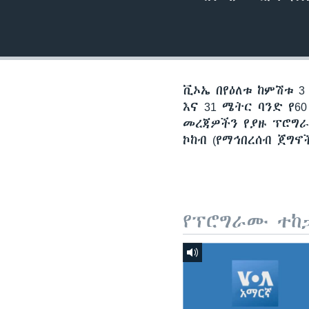
ቪኦኤ በየዕለቱ ከምሽቱ 3
እና 31 ሜትር ባንድ የ
መረጃዎችን የያዙ ፕሮግራሞ
ኮከብ (የማኅበረሰብ ጀግኖ
የፕሮግራሙ ተከ