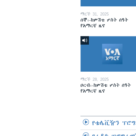
ማርች 31, 2025
ሰኞ፡-ከምሽቱ ሦስት ሰዓት
የአማርኛ ዜና
ማርች 28, 2025
ዐርብ፡-ከምሽቱ ሦስት ሰዓት
የአማርኛ ዜና
የቴሌቪዥን ፕሮግ