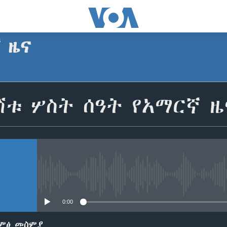
ኛ ዜና
SUBSCRIBE
ሽቱ ሦስት ሰዓት የአማርኛ ዜ
Apple Podcasts
ይድረሰኝ / ይላክልኝ
No media source currently avail
0:00
ድምፅ መስምያ