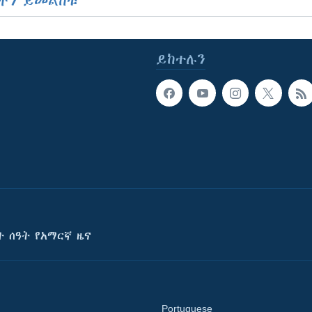
ችን ይመልከቱ
ይከተሉን
ት ሰዓት የአማርኛ ዜና
Portuguese