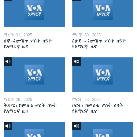
ማርች 31, 2025
ማርች 30, 2025
ሰኞ፡-ከምሽቱ ሦስት ሰዓት
ዕሁድ፡- ከምሽቱ ሦስት ሰዓት
የአማርኛ ዜና
የአማርኛ ዜና
ማርች 29, 2025
ማርች 28, 2025
ቅዳሜ፡-ከምሽቱ ሦስት ሰዓት
ዐርብ፡-ከምሽቱ ሦስት ሰዓት
የአማርኛ ዜና
የአማርኛ ዜና