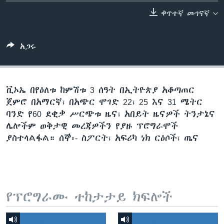
ቀጥተኛ መገናኛ
ቋንቋዎች
አጋሩ
ቪኦኤ በየዕለቱ ከምሽቱ 3 ሰዓት በኢትዮጵያ አቆጣጠር
ጀምሮ በአማርኛ፣ በአጭር ሞገድ 22፣ 25 እና 31 ሜትር
ባንድ የ60 ደቂቃ ሥርጭቱ ዜና፣ አበይት ዜናዎች ትንታኔና
ሌሎችም ወቅታዊ መረጃዎችን የያዙ ፕሮግራሞች
ያስተላልፋል። ሰኞ፡- ስፖርት፣ አፍሪካ ነክ ርዕሶች፣ ጤና
የፕሮግራሙ ተከታታይ ክፍሎች