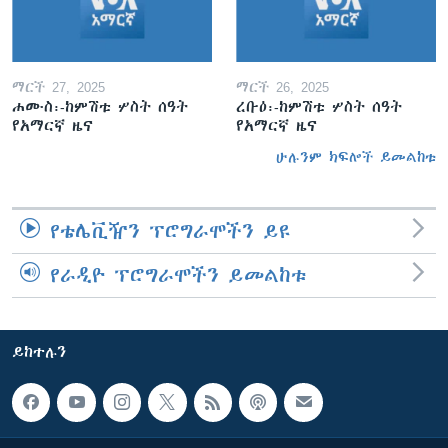
ማርች 27, 2025
ማርች 26, 2025
ሐሙስ፡-ከምሽቱ ሦስት ሰዓት
ረቡዕ፡-ከምሽቱ ሦስት ሰዓት
የአማርኛ ዜና
የአማርኛ ዜና
ሁሉንም ክፍሎች ይመልከቱ
የቴሌቪዥን ፕሮግራሞችን ይዩ
የራዲዮ ፕሮግራሞችን ይመልከቱ
ይከተሉን