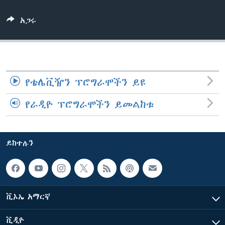
አጋሩ
ቋንቋዎች
የቴሌቪዥን ፕሮግራሞችን ይዩ
የራዲዮ ፕሮግራሞችን ይመልከቱ
ይከተሉን
ቪኦኤ አማርኛ
ቪዲዮ