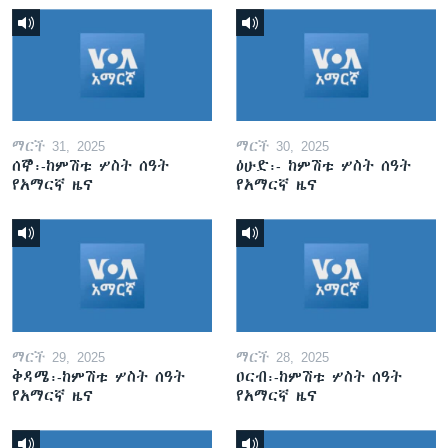
ማርች 31, 2025
ማርች 30, 2025
ሰኞ፡-ከምሽቱ ሦስት ሰዓት
ዕሁድ፡- ከምሽቱ ሦስት ሰዓት
የአማርኛ ዜና
የአማርኛ ዜና
ማርች 29, 2025
ማርች 28, 2025
ቅዳሜ፡-ከምሽቱ ሦስት ሰዓት
ዐርብ፡-ከምሽቱ ሦስት ሰዓት
የአማርኛ ዜና
የአማርኛ ዜና