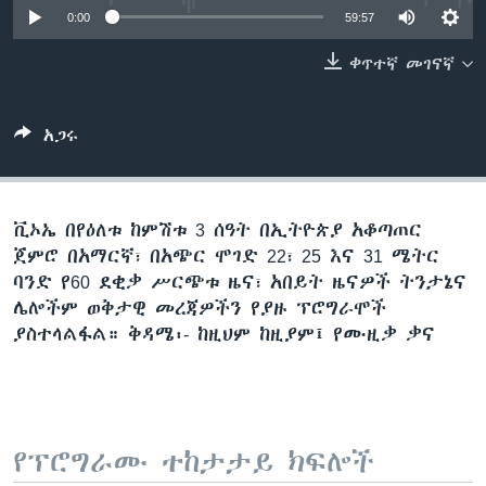
0:00
59:57
ቀጥተኛ መገናኛ
ቋንቋዎች
አጋሩ
ቪኦኤ በየዕለቱ ከምሽቱ 3 ሰዓት በኢትዮጵያ አቆጣጠር
ጀምሮ በአማርኛ፣ በአጭር ሞገድ 22፣ 25 እና 31 ሜትር
ባንድ የ60 ደቂቃ ሥርጭቱ ዜና፣ አበይት ዜናዎች ትንታኔና
ሌሎችም ወቅታዊ መረጃዎችን የያዙ ፕሮግራሞች
ያስተላልፋል። ቅዳሜ፡- ከዚህም ከዚያም፤ የሙዚቃ ቃና
የፕሮግራሙ ተከታታይ ክፍሎች