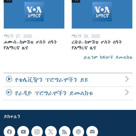
ማርች 27, 2025
ማርች 26, 2025
ሐሙስ፡-ከምሽቱ ሦስት ሰዓት
ረቡዕ፡-ከምሽቱ ሦስት ሰዓት
የአማርኛ ዜና
የአማርኛ ዜና
ሁሉንም ክፍሎች ይመልከቱ
የቴሌቪዥን ፕሮግራሞችን ይዩ
የራዲዮ ፕሮግራሞችን ይመልከቱ
ይከተሉን