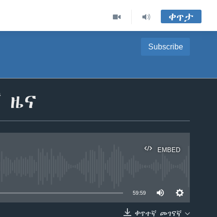
ቀጥታ
Subscribe
ኛ ዜና
EMBED
able
59:59
ቀጥተኛ መገናኛ