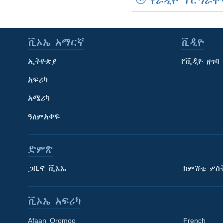
የራዲዮ ፕሮግራሞ
ቪኦኤ አማርኛ
ቪዲዮ
ኢትዮጵያ
የቪዲዮ ዘገባ
አፍሪካ
አሜሪካ
ዓለምአቀፍ
ድምጽ
ጋቢና ቪኦኤ
ከምሽቱ ሦስ
ቪኦኤ አፍሪካ
Afaan Oromoo
French