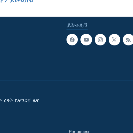
ችን ይመልከቱ
ይከተሉን
ት ሰዓት የአማርኛ ዜና
Portuguese