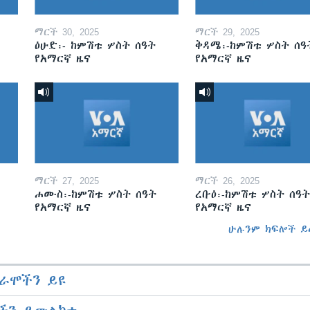
ማርች 30, 2025
ማርች 29, 2025
ዕሁድ፡- ከምሽቱ ሦስት ሰዓት
ቅዳሜ፡-ከምሽቱ ሦስት ሰዓ
የአማርኛ ዜና
የአማርኛ ዜና
ማርች 27, 2025
ማርች 26, 2025
ሐሙስ፡-ከምሽቱ ሦስት ሰዓት
ረቡዕ፡-ከምሽቱ ሦስት ሰዓት
የአማርኛ ዜና
የአማርኛ ዜና
ሁሉንም ክፍሎች ይ
ራሞችን ይዩ