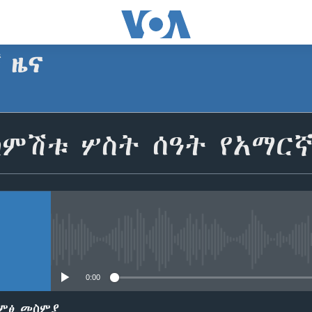
ኛ ዜና
SUBSCRIBE
ከምሽቱ ሦስት ሰዓት የአማር
Apple Podcasts
ይድረሰኝ / ይላክልኝ
No media source currently avail
0:00
ድምፅ መስምያ