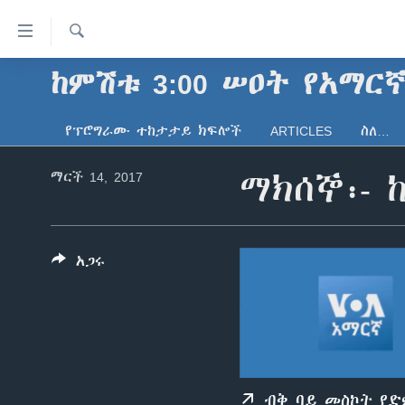
በቀላሉ
የመሥሪያ
ማገናኛዎች
ፈልግ
ከምሽቱ 3:00 ሠዐት የአማር
ዜና
ወደ
ኑሮ በጤንነት
ኢትዮጵያ
ዋናው
የፕሮግራሙ ተከታታይ ክፍሎች
ARTICLES
ስለ…
ይዘት
ጋቢና ቪኦኤ
አፍሪካ
እለፍ
ማርች 14, 2017
ማክሰኞ፡- 
ከምሽቱ ሦስት ሰዓት የአማርኛ ዜና
ዓለምአቀፍ
ወደ
ዋናው
ቪዲዮ
አሜሪካ
ይዘት
የፎቶ መድብሎች
መካከለኛው ምሥራቅ
እለፍ
አጋሩ
ወደ
ክምችት
ዋናው
ይዘት
እለፍ
ብቅ ባይ መስኮት የ