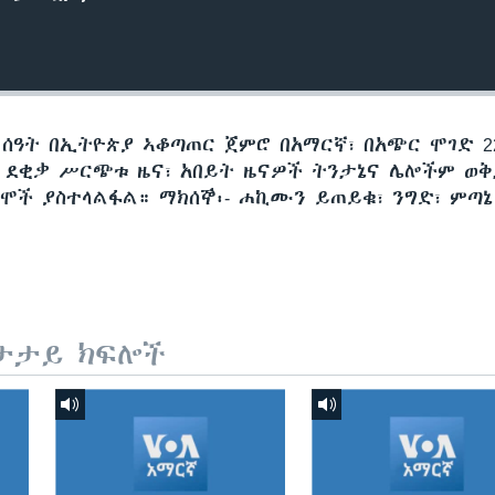
 ሰዓት በኢትዮጵያ ኣቆጣጠር ጀምሮ በአማርኛ፣ በአጭር ሞገድ 22
60 ደቂቃ ሥርጭቱ ዜና፣ አበይት ዜናዎች ትንታኔና ሌሎችም ወ
ሞች ያስተላልፋል። ማክሰኞ፡- ሐኪሙን ይጠይቁ፣ ንግድ፣ ምጣኔ
ታታይ ክፍሎች