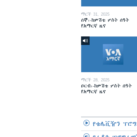
ማርች 31, 2025
ሰኞ፡-ከምሽቱ ሦስት ሰዓት
የአማርኛ ዜና
ማርች 28, 2025
ዐርብ፡-ከምሽቱ ሦስት ሰዓት
የአማርኛ ዜና
የቴሌቪዥን ፕሮግ