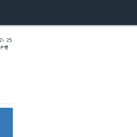
EMBED
፣ 25
ቅታዊ