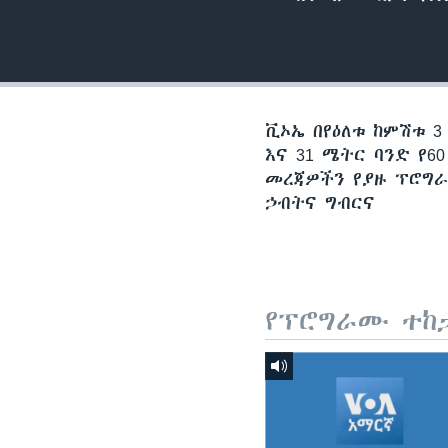
ቪኦኤ በየዕለቱ ከምሽቱ 3
እና 31 ሜትር ባንድ የ
መረጃዎችን የያዙ ፕሮግራ
ኃብትና ግብርና
የፕሮግራሙ ተከ