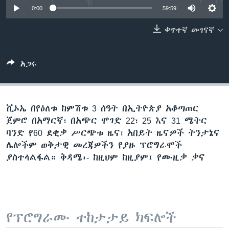
0:00
59:59
ቀጥተኛ መገናኛ
ቋንቋዎች
አጋሩ
ቪኦኤ በየዕለቱ ከምሽቱ 3 ሰዓት በኢትዮጵያ አቆጣጠር
ጀምሮ በአማርኛ፣ በአጭር ሞገድ 22፣ 25 እና 31 ሜትር
ባንድ የ60 ደቂቃ ሥርጭቱ ዜና፣ አበይት ዜናዎች ትንታኔና
ሌሎችም ወቅታዊ መረጃዎችን የያዙ ፕሮግራሞች
ያስተላልፋል። ቅዳሜ፡- ከዚህም ከዚያም፤ የሙዚቃ ቃና
የፕሮግራሙ ተከታታይ ክፍሎች