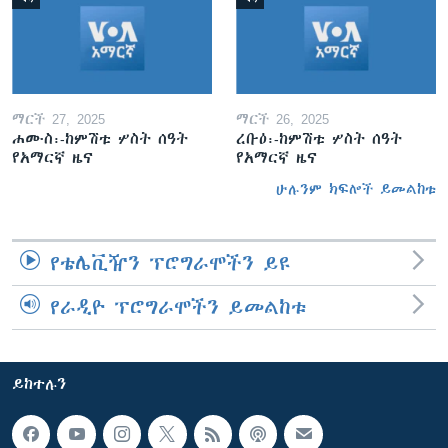
ማርች 27, 2025
ማርች 26, 2025
ሐሙስ፡-ከምሽቱ ሦስት ሰዓት
ረቡዕ፡-ከምሽቱ ሦስት ሰዓት
የአማርኛ ዜና
የአማርኛ ዜና
ሁሉንም ክፍሎች ይመልከቱ
የቴሌቪዥን ፕሮግራሞችን ይዩ
የራዲዮ ፕሮግራሞችን ይመልከቱ
ይከተሉን