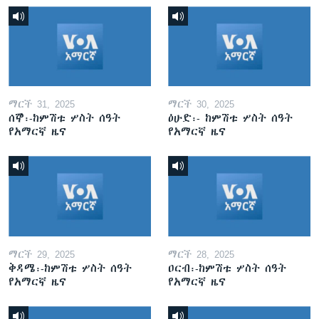
ማርች 31, 2025
ማርች 30, 2025
ሰኞ፡-ከምሽቱ ሦስት ሰዓት
ዕሁድ፡- ከምሽቱ ሦስት ሰዓት
የአማርኛ ዜና
የአማርኛ ዜና
ማርች 29, 2025
ማርች 28, 2025
ቅዳሜ፡-ከምሽቱ ሦስት ሰዓት
ዐርብ፡-ከምሽቱ ሦስት ሰዓት
የአማርኛ ዜና
የአማርኛ ዜና