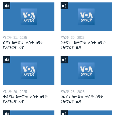
ማርች 31, 2025
ማርች 30, 2025
ሰኞ፡-ከምሽቱ ሦስት ሰዓት
ዕሁድ፡- ከምሽቱ ሦስት ሰዓት
የአማርኛ ዜና
የአማርኛ ዜና
ማርች 29, 2025
ማርች 28, 2025
ቅዳሜ፡-ከምሽቱ ሦስት ሰዓት
ዐርብ፡-ከምሽቱ ሦስት ሰዓት
የአማርኛ ዜና
የአማርኛ ዜና