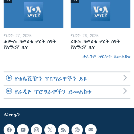
ማርች 27, 2025
ማርች 26, 2025
ሐሙስ፡-ከምሽቱ ሦስት ሰዓት
ረቡዕ፡-ከምሽቱ ሦስት ሰዓት
የአማርኛ ዜና
የአማርኛ ዜና
ሁሉንም ክፍሎች ይመልከቱ
የቴሌቪዥን ፕሮግራሞችን ይዩ
የራዲዮ ፕሮግራሞችን ይመልከቱ
ይከተሉን