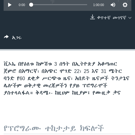
0:00
1:00:00
ቀጥተኛ መገናኛ
ቋንቋዎች
አጋሩ
ቪኦኤ በየዕለቱ ከምሽቱ 3 ሰዓት በኢትዮጵያ አቆጣጠር
ጀምሮ በአማርኛ፣ በአጭር ሞገድ 22፣ 25 እና 31 ሜትር
ባንድ የ60 ደቂቃ ሥርጭቱ ዜና፣ አበይት ዜናዎች ትንታኔና
ሌሎችም ወቅታዊ መረጃዎችን የያዙ ፕሮግራሞች
ያስተላልፋል። ቅዳሜ፡- ከዚህም ከዚያም፤ የሙዚቃ ቃና
የፕሮግራሙ ተከታታይ ክፍሎች