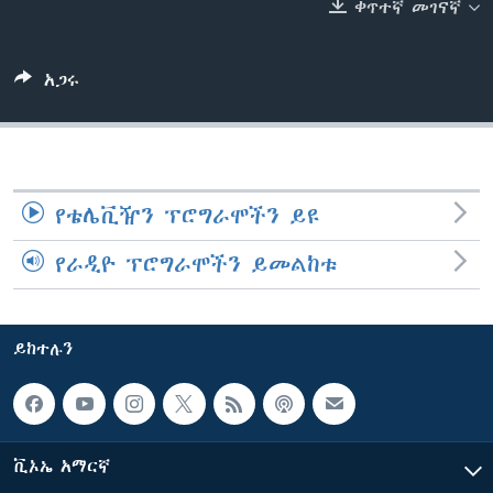
ቀጥተኛ መገናኛ
ቋንቋዎች
አጋሩ
የቴሌቪዥን ፕሮግራሞችን ይዩ
የራዲዮ ፕሮግራሞችን ይመልከቱ
ይከተሉን
ቪኦኤ አማርኛ