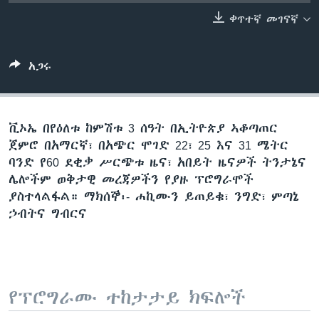
ቀጥተኛ መገናኛ
ቋንቋዎች
አጋሩ
ቪኦኤ በየዕለቱ ከምሽቱ 3 ሰዓት በኢትዮጵያ ኣቆጣጠር
ጀምሮ በአማርኛ፣ በአጭር ሞገድ 22፣ 25 እና 31 ሜትር
ባንድ የ60 ደቂቃ ሥርጭቱ ዜና፣ አበይት ዜናዎች ትንታኔና
ሌሎችም ወቅታዊ መረጃዎችን የያዙ ፕሮግራሞች
ያስተላልፋል። ማክሰኞ፡- ሐኪሙን ይጠይቁ፣ ንግድ፣ ምጣኔ
ኃብትና ግብርና
የፕሮግራሙ ተከታታይ ክፍሎች