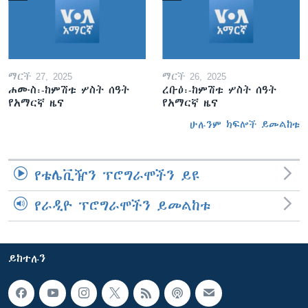
ማርች 27, 2025
ማርች 26, 2025
ሐሙስ፡-ከምሽቱ ሦስት ሰዓት
ረቡዕ፡-ከምሽቱ ሦስት ሰዓት
የአማርኛ ዜና
የአማርኛ ዜና
ሁሉንም ክፍሎች ይመልከቱ
የቴሌቪዥን ፕሮግራሞችን ይዩ
የራዲዮ ፕሮግራሞችን ይመልከቱ
ይከተሉን