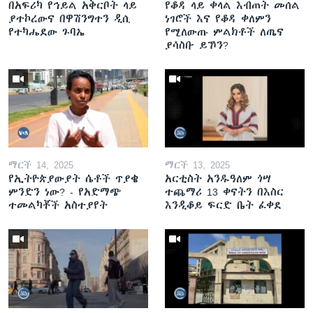
በአፍሪካ የኅይል አቅርቦት ላይ
የቆዳ ላይ ቀላል እብጠት መሰል
ያተኮረውና በዋሽንግተን ዲሲ
ነገሮች እና የቆዳ ቀለምን
የተካሔደው ጉባኤ
የሚለውጡ ምልክቶች ለጤና
ያሳስቡ ይኾን?
ማርች 14, 2025
ማርች 13, 2025
የኢትዮጵያውያት ሴቶች ጥያቄ
አርቲስት አንዱዓለም ጎሣ
ምንድን ነው? - የአድማጭ
ተጨማሪ 13 ቀናትን በእስር
ተመልካቾች አስተያየት
እንዲቆይ ፍርድ ቤት ፈቀደ