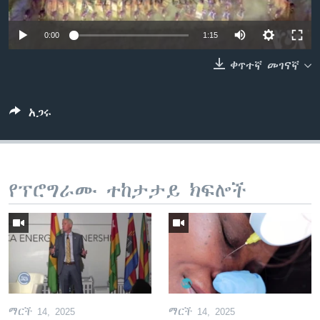
0:00
1:15
ቋንቋዎች
ቀጥተኛ መገናኛ
አጋሩ
የፕሮግራሙ ተከታታይ ክፍሎች
ማርች 14, 2025
ማርች 14, 2025