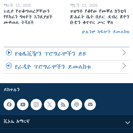
ማርች 13, 2025
ማርች 13, 2025
ሩሲያ የተቆጣጠረቻቸውን
ተዘግቶ የቆየው የመቐለ ከንቲባ
የዩክሬን ግዛቶች እንደያዘች
ጽሕፈት ቤት በዶር. ደብረ ጽዮን
መቀጠል ትሻለች
ቡድን ቁጥጥር ሥር ዋለ
ሁሉንም ክፍሎች ይመልከቱ
የቴሌቪዥን ፕሮግራሞችን ይዩ
የራዲዮ ፕሮግራሞችን ይመልከቱ
ይከተሉን
ቪኦኤ አማርኛ