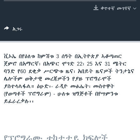
ቀጥተኛ መገናኛ
ቋንቋዎች
አጋሩ
ቪኦኤ በየዕለቱ ከምሽቱ 3 ሰዓት በኢትዮጵያ ኣቆጣጠር
ጀምሮ በአማርኛ፣ በአጭር ሞገድ 22፣ 25 እና 31 ሜትር
ባንድ የ60 ደቂቃ ሥርጭቱ ዜና፣ አበይት ዜናዎች ትንታኔና
ሌሎችም ወቅታዊ መረጃዎችን የያዙ ፕሮግራሞች
ያስተላልፋል። ዕሁድ፡- ራዲዮ መፅሔት፣ መስተዋት
(የወጣቶች ፕሮግራም) - ሁለቱ ዝግጅቶች በየሣምንቱ
ይፈራረቃሉ፡፡
የፕሮግራሙ ተከታታይ ክፍሎች