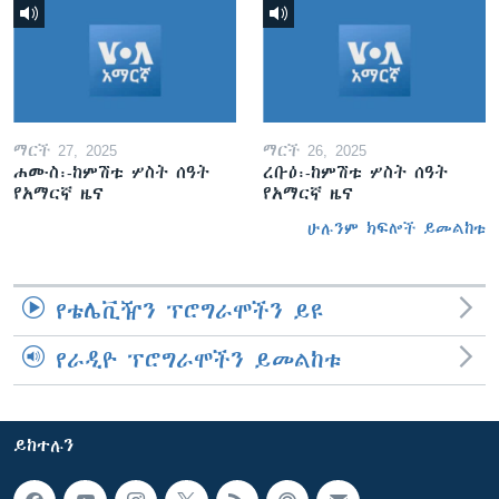
ማርች 27, 2025
ማርች 26, 2025
ሐሙስ፡-ከምሽቱ ሦስት ሰዓት
ረቡዕ፡-ከምሽቱ ሦስት ሰዓት
የአማርኛ ዜና
የአማርኛ ዜና
ሁሉንም ክፍሎች ይመልከቱ
የቴሌቪዥን ፕሮግራሞችን ይዩ
የራዲዮ ፕሮግራሞችን ይመልከቱ
ይከተሉን