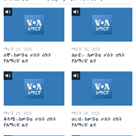
ማርች 31, 2025
ማርች 30, 2025
ሰኞ፡-ከምሽቱ ሦስት ሰዓት
ዕሁድ፡- ከምሽቱ ሦስት ሰዓት
የአማርኛ ዜና
የአማርኛ ዜና
ማርች 29, 2025
ማርች 28, 2025
ቅዳሜ፡-ከምሽቱ ሦስት ሰዓት
ዐርብ፡-ከምሽቱ ሦስት ሰዓት
የአማርኛ ዜና
የአማርኛ ዜና