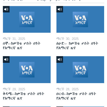
ማርች 31, 2025
ማርች 30, 2025
ሰኞ፡-ከምሽቱ ሦስት ሰዓት
ዕሁድ፡- ከምሽቱ ሦስት ሰዓት
የአማርኛ ዜና
የአማርኛ ዜና
ማርች 29, 2025
ማርች 28, 2025
ቅዳሜ፡-ከምሽቱ ሦስት ሰዓት
ዐርብ፡-ከምሽቱ ሦስት ሰዓት
የአማርኛ ዜና
የአማርኛ ዜና