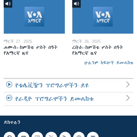
ማርች 27, 2025
ማርች 26, 2025
ሐሙስ፡-ከምሽቱ ሦስት ሰዓት
ረቡዕ፡-ከምሽቱ ሦስት ሰዓት
የአማርኛ ዜና
የአማርኛ ዜና
ሁሉንም ክፍሎች ይመልከቱ
የቴሌቪዥን ፕሮግራሞችን ይዩ
የራዲዮ ፕሮግራሞችን ይመልከቱ
ይከተሉን