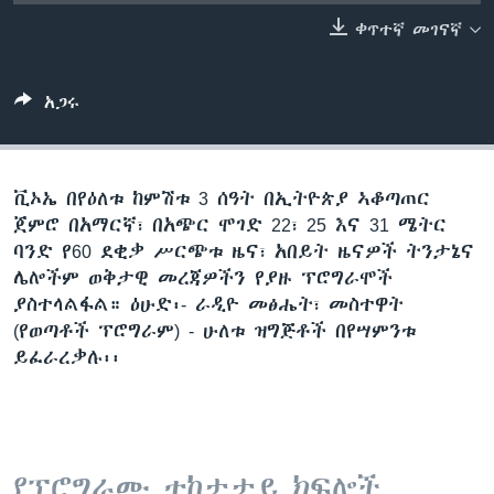
ቀጥተኛ መገናኛ
ቋንቋዎች
አጋሩ
ቪኦኤ በየዕለቱ ከምሽቱ 3 ሰዓት በኢትዮጵያ ኣቆጣጠር
ጀምሮ በአማርኛ፣ በአጭር ሞገድ 22፣ 25 እና 31 ሜትር
ባንድ የ60 ደቂቃ ሥርጭቱ ዜና፣ አበይት ዜናዎች ትንታኔና
ሌሎችም ወቅታዊ መረጃዎችን የያዙ ፕሮግራሞች
ያስተላልፋል። ዕሁድ፡- ራዲዮ መፅሔት፣ መስተዋት
(የወጣቶች ፕሮግራም) - ሁለቱ ዝግጅቶች በየሣምንቱ
ይፈራረቃሉ፡፡
የፕሮግራሙ ተከታታይ ክፍሎች