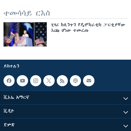
ተመሳሳይ ርእስ
ሂላሪ ክሊንተን የዴሞክራቲክ ፓርቲያቸው
እጩ ሆነው ተመረጡ
ይከተሉን
ቪኦኤ አማርኛ
ቪዲዮ
ድምጽ