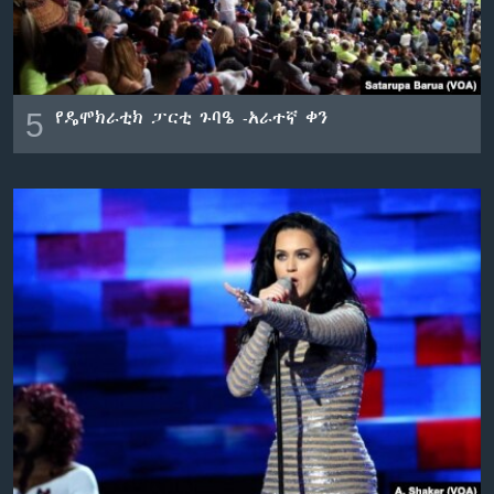
ቋንቋዎች
5
የዴሞክራቲክ ፓርቲ ጉባዔ -አራተኛ ቀን