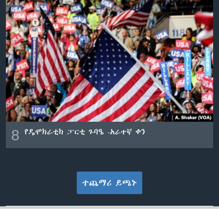
8
የዴሞክራቲክ ፓርቲ ጉባዔ -አራተኛ ቀን
ተጨማሪ ይጫኑ