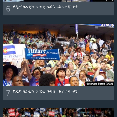
6
የዴሞክራቲክ ፓርቲ ጉባዔ -አራተኛ ቀን
7
የዴሞክራቲክ ፓርቲ ጉባዔ -አራተኛ ቀን