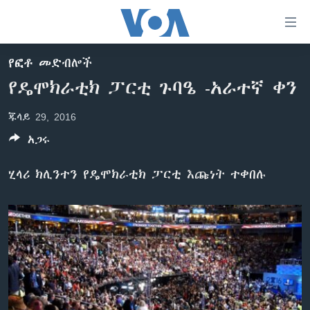
በቀላሉ
የመሥሪያ
ማገናኛዎች
የፎቶ መድብሎች
ዜና
ወደ
የዴሞክራቲክ ፓርቲ ጉባዔ -አራተኛ ቀን
ዋናው
ኑሮ በጤንነት
ኢትዮጵያ
ይዘት
ጁላይ 29, 2016
ጋቢና ቪኦኤ
እለፍ
አፍሪካ
ወደ
አጋሩ
ከምሽቱ ሦስት ሰዓት የአማርኛ ዜና
ዓለምአቀፍ
ዋናው
ቪዲዮ
ይዘት
አሜሪካ
ሂላሪ ክሊንተን የዴሞክራቲክ ፓርቲ እጩነት ተቀበሉ
እለፍ
የፎቶ መድብሎች
መካከለኛው ምሥራቅ
ወደ
ክምችት
ዋናው
ይዘት
እለፍ
Learning English
ይከተሉን