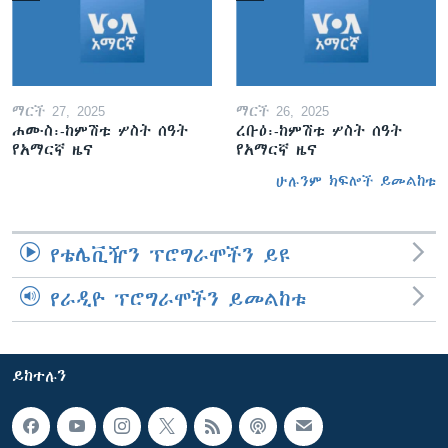
ማርች 27, 2025
ማርች 26, 2025
ሐሙስ፡-ከምሽቱ ሦስት ሰዓት
ረቡዕ፡-ከምሽቱ ሦስት ሰዓት
የአማርኛ ዜና
የአማርኛ ዜና
ሁሉንም ክፍሎች ይመልከቱ
የቴሌቪዥን ፕሮግራሞችን ይዩ
የራዲዮ ፕሮግራሞችን ይመልከቱ
ይከተሉን