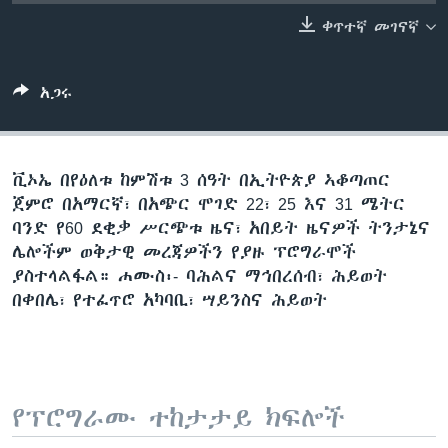
ቀጥተኛ መገናኛ
ቋንቋዎች
አጋሩ
ቪኦኤ በየዕለቱ ከምሽቱ 3 ሰዓት በኢትዮጵያ ኣቆጣጠር
ጀምሮ በአማርኛ፣ በአጭር ሞገድ 22፣ 25 እና 31 ሜትር
ባንድ የ60 ደቂቃ ሥርጭቱ ዜና፣ አበይት ዜናዎች ትንታኔና
ሌሎችም ወቅታዊ መረጃዎችን የያዙ ፕሮግራሞች
ያስተላልፋል። ሐሙስ፡- ባሕልና ማኅበረሰብ፣ ሕይወት
በቀበሌ፣ የተፈጥሮ አካባቢ፣ ሣይንስና ሕይወት
የፕሮግራሙ ተከታታይ ክፍሎች