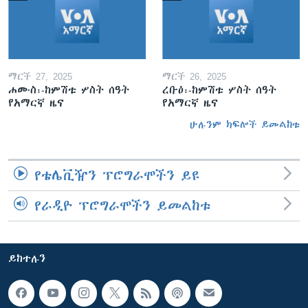
ማርች 27, 2025
ማርች 26, 2025
ሐሙስ፡-ከምሽቱ ሦስት ሰዓት
ረቡዕ፡-ከምሽቱ ሦስት ሰዓት
የአማርኛ ዜና
የአማርኛ ዜና
ሁሉንም ክፍሎች ይመልከቱ
የቴሌቪዥን ፕሮግራሞችን ይዩ
የራዲዮ ፕሮግራሞችን ይመልከቱ
ይከተሉን