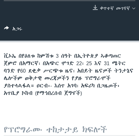
ቀጥተኛ መገናኛ
ቋንቋዎች
አጋሩ
ቪኦኤ በየዕለቱ ከምሽቱ 3 ሰዓት በኢትዮጵያ ኣቆጣጠር
ጀምሮ በአማርኛ፣ በአጭር ሞገድ 22፣ 25 እና 31 ሜትር
ባንድ የ60 ደቂቃ ሥርጭቱ ዜና፣ አበይት ዜናዎች ትንታኔና
ሌሎችም ወቅታዊ መረጃዎችን የያዙ ፕሮግራሞች
ያስተላልፋል። ዐርብ፡- እሰጥ አገባ፣ አፍሪካ በጋዜጦች፡
አጥቢያ ኮከብ (የማኅበረሰብ ጀግኖች)
የፕሮግራሙ ተከታታይ ክፍሎች