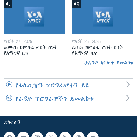
ማርች 27, 2025
ማርች 26, 2025
ሐሙስ፡-ከምሽቱ ሦስት ሰዓት
ረቡዕ፡-ከምሽቱ ሦስት ሰዓት
የአማርኛ ዜና
የአማርኛ ዜና
ሁሉንም ክፍሎች ይመልከቱ
የቴሌቪዥን ፕሮግራሞችን ይዩ
የራዲዮ ፕሮግራሞችን ይመልከቱ
ይከተሉን