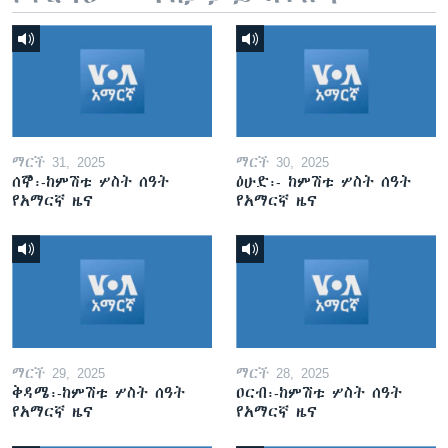
ማርች 31, 2025
ማርች 30, 2025
ሰኞ፡-ከምሽቱ ሦስት ሰዓት
ዕሁድ፡- ከምሽቱ ሦስት ሰዓት
የአማርኛ ዜና
የአማርኛ ዜና
ማርች 29, 2025
ማርች 28, 2025
ቅዳሜ፡-ከምሽቱ ሦስት ሰዓት
ዐርብ፡-ከምሽቱ ሦስት ሰዓት
የአማርኛ ዜና
የአማርኛ ዜና