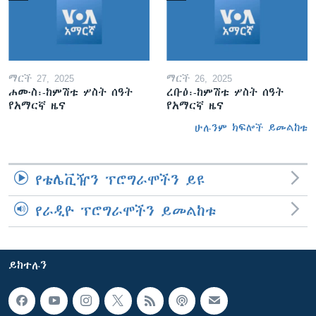
ማርች 27, 2025
ማርች 26, 2025
ሐሙስ፡-ከምሽቱ ሦስት ሰዓት
ረቡዕ፡-ከምሽቱ ሦስት ሰዓት
የአማርኛ ዜና
የአማርኛ ዜና
ሁሉንም ክፍሎች ይመልከቱ
የቴሌቪዥን ፕሮግራሞችን ይዩ
የራዲዮ ፕሮግራሞችን ይመልከቱ
ይከተሉን