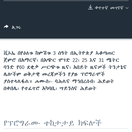
ቀጥተኛ መገናኛ
ቋንቋዎች
አጋሩ
ቪኦኤ በየዕለቱ ከምሽቱ 3 ሰዓት በኢትዮጵያ ኣቆጣጠር
ጀምሮ በአማርኛ፣ በአጭር ሞገድ 22፣ 25 እና 31 ሜትር
ባንድ የ60 ደቂቃ ሥርጭቱ ዜና፣ አበይት ዜናዎች ትንታኔና
ሌሎችም ወቅታዊ መረጃዎችን የያዙ ፕሮግራሞች
ያስተላልፋል። ሐሙስ፡- ባሕልና ማኅበረሰብ፣ ሕይወት
በቀበሌ፣ የተፈጥሮ አካባቢ፣ ሣይንስና ሕይወት
የፕሮግራሙ ተከታታይ ክፍሎች