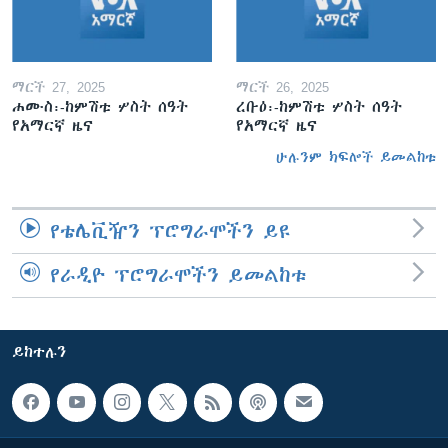
ማርች 27, 2025
ማርች 26, 2025
ሐሙስ፡-ከምሽቱ ሦስት ሰዓት
ረቡዕ፡-ከምሽቱ ሦስት ሰዓት
የአማርኛ ዜና
የአማርኛ ዜና
ሁሉንም ክፍሎች ይመልከቱ
የቴሌቪዥን ፕሮግራሞችን ይዩ
የራዲዮ ፕሮግራሞችን ይመልከቱ
ይከተሉን