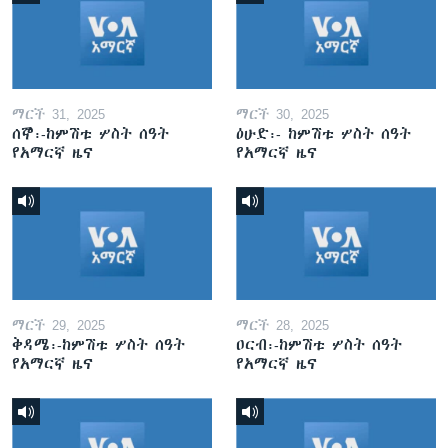
ማርች 31, 2025
ማርች 30, 2025
ሰኞ፡-ከምሽቱ ሦስት ሰዓት
ዕሁድ፡- ከምሽቱ ሦስት ሰዓት
የአማርኛ ዜና
የአማርኛ ዜና
ማርች 29, 2025
ማርች 28, 2025
ቅዳሜ፡-ከምሽቱ ሦስት ሰዓት
ዐርብ፡-ከምሽቱ ሦስት ሰዓት
የአማርኛ ዜና
የአማርኛ ዜና