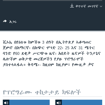
ቀጥተኛ መገናኛ
ቋንቋዎች
አጋሩ
ቪኦኤ በየዕለቱ ከምሽቱ 3 ሰዓት በኢትዮጵያ ኣቆጣጠር
ጀምሮ በአማርኛ፣ በአጭር ሞገድ 22፣ 25 እና 31 ሜትር
ባንድ የ60 ደቂቃ ሥርጭቱ ዜና፣ አበይት ዜናዎች ትንታኔና
ሌሎችም ወቅታዊ መረጃዎችን የያዙ ፕሮግራሞች
ያስተላልፋል። ቅዳሜ፡- ከዚህም ከዚያም፤ የሙዚቃ ቃና
የፕሮግራሙ ተከታታይ ክፍሎች