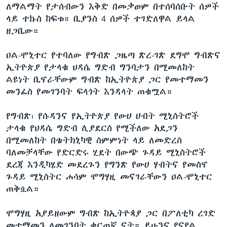
ለማልማት የታሰብውን እቅድ በመቃወም በተሰባሰቡት ሰዎች
ላይ ተኩስ ከፍቱ። ቢያንስ 4 ሰዎች ተገድለዋል ይላል
ዘጋቢው።
ዐል-ሞኒተር የተባለው የግብጽ ጋዜጣ ጽረ-ገጽ ደግሞ ግብጽና
ኢትዮጵያ የታላቁ ህዳሴ ግድብ ግንባታን በሚመለከት
ልዩነት ቢኖራቸውም ግብጽ ከኢትዮጵያ ጋር የመተማመን
መንፈስ የመገንባት ፍላጎት እንዳላት ጠቁሟል።
የግብጽ፣ የሱዳንና የኢትዮጵያ የውሀ ሀብት ሚኒስትሮች
ታላቁ የህዳሴ ግድብ ሊያደርስ የሚችለው አደጋን
በሚመለከት በቴትክኒካዊ ስምምነት ላይ ለመድረስ
ባለመቻላቸው የድርድሩ ሂደት በውጭ ጉዳይ ሚኒስትሮች
ደረጃ እንዲካሄድ መደረጉን የግንጽ የውሀ ሃብትና የመስኖ
ጉዳይ ሚኒስትር ሐሳም ሞግሃዚ መናገራቸውን ዐል-ሞኒተር
ጠቅሷል።
ሞግሃዚ አያይዘውም ግብጽ ከኢትዮጳያ ጋር በፖለቲካ ረገድ
መተማመን ለመገንባት ቁርጠኛ ናት። ይሁንና የናየል