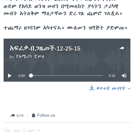
ወይም የአባይ ወንዝ ውሀን በሚመለከት ያላትን ታሪካዊ
መብት አትለቅም ማለታቸውን ድረ-ገጹ ጨምሮ ገልጿል።
ተጨማሪ ዘገባንም አካተናል። ሙሉውን ዝግጅት ያድምጡ።
አፍሪቃ-በጋዜጦች-12-25-15
by
የአሜሪካ ድምፅ
No media source currently available
0:00
9:16
ቀጥተኛ መገናኛ
አጋሩ
Follow us
This item is part of