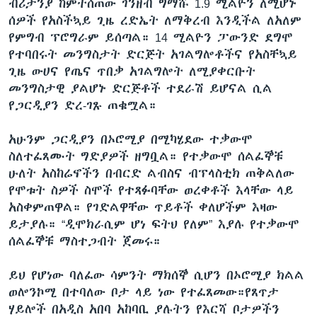
ብሪታንያ ከምትሰጠው ገንዘብ ግማሹ 1.9 ሚልዮን ለሚሆኑ
ሰዎች የአስችኳይ ጊዜ ረድኤት ለማቅረብ እንዲችል ለአለም
የምግብ ፕሮግራም ይሰጣል። 14 ሚልዮን ፓውንድ ደግሞ
የተባበሩት መንግስታት ድርጅት አገልግሎቶችና የአስቸኳይ
ጊዜ ውሀና የጤና ጥበቃ አገልግሎት ለሚያቀርቡት
መንግስታዊ ያልሆኑ ድርጅቶች ተደራሽ ይሆናል ሲል
የጋርዲያን ድረ-ገጹ ጠቁሟል።
አሁንም ጋርዲያን በኦሮሚያ በሚካሄደው ተቃውሞ
ስለተፈጸሙት ግድያዎች ዘግቧል። የተቃውሞ ሰልፈኞቹ
ሁለት አስከሬኖችን በብርድ ልብስና ብፕላስቲክ ጠቅልለው
የሞቱት ስዎች ስሞች የተጻፉባቸው ወረቀቶች እላቸው ላይ
አስቀምጠዋል። የገድልዋቸው ጥይቶች ቀለሆችም እዛው
ይታያሉ። “ዲሞክራሲም ሆነ ፍትህ የለም” እያሉ የተቃውሞ
ሰልፈኞቹ ማስተጋብት ጀመሩ።
ይህ የሆነው ባለፈው ሳምንት ማክሰኞ ሲሆን በኦሮሚያ ክልል
ወሎንኮሚ በተባለው ቦታ ላይ ነው የተፈጸመው።የጸጥታ
ሃይሎች በአዲስ አበባ አከባቢ ያሉትን የእርሻ ቦታዎችን