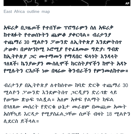
East Africa outline map
ቋንቋዎች
አፍሪቃ በጋዜጦች የተሰኘው ፕሮግራምን ስለ አፍሪቃ
ከተጻፉት የተወሰኑትን ጨምቆ ያቀርባል። ብሪታንያ
ተጨማሪ 30 ሚልዮን ፓውንድ ለኢትዮጵያ እንደምትሰጥ
ታወቀ፣ በዎሎንኮሚ ኦሮሚያ የተፈጸመው ግድያ፣ ግብጽ
ከኢትዮጵያ ጋር መተማመን የማዳበር ፍላጎት እንዳላት
ገለጸች፣ ኬንያውያን ሙስሊሞች ክርስትያኖችን ከሞት አዳኑ
የሚሉትን ርእሶች ነው በዛሬው ቅንብራችን የምንመለከተው።
ብሪታንያ በኢትዮጵያ ለተከሰተው ከባድ ድርቅ ተጨማሪ 30
ሚልዮን ፓውንድ እንደምትሰጥ ጋርዲያን ድረ-ገጽ ላይ
የወጣው ጽሁፍ ገልጿል። አለም አቀፍ የልማት ክፍል
በገለጸው መሰረት የድርቁ ሁኔታ መራዘም በመጪው አመት
አስቸኳይ እርዳታ የሚያስፈልጋቸው ሰዎች ብዛት 18 ሚልዮን
ሊደርስ ይችላል።