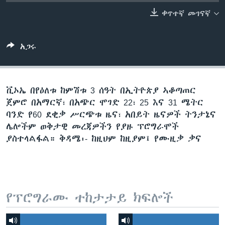
ቀጥተኛ መገናኛ
ቋንቋዎች
አጋሩ
ቪኦኤ በየዕለቱ ከምሽቱ 3 ሰዓት በኢትዮጵያ ኣቆጣጠር
ጀምሮ በአማርኛ፣ በአጭር ሞገድ 22፣ 25 እና 31 ሜትር
ባንድ የ60 ደቂቃ ሥርጭቱ ዜና፣ አበይት ዜናዎች ትንታኔና
ሌሎችም ወቅታዊ መረጃዎችን የያዙ ፕሮግራሞች
ያስተላልፋል። ቅዳሜ፡- ከዚህም ከዚያም፤ የሙዚቃ ቃና
የፕሮግራሙ ተከታታይ ክፍሎች