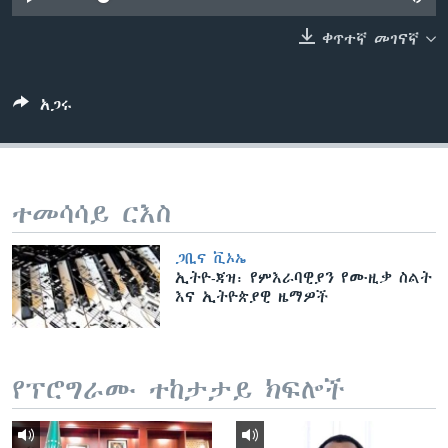
ቀጥተኛ መገናኛ
ቋንቋዎች
አጋሩ
ተመሳሳይ ርእስ
ጋቢና ቪኦኤ
ኢትዮ-ጃዝ፡ የምእራባዊያን የሙዚቃ ስልት
እና ኢትዮጵያዊ ዜማዎች
የፕሮግራሙ ተከታታይ ክፍሎች