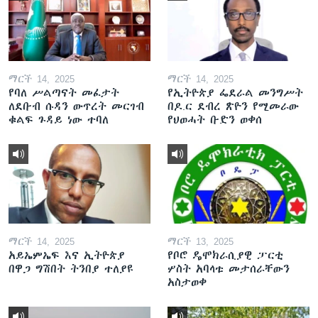
ማርች 14, 2025
ማርች 14, 2025
የባለ ሥልጣናት መፈታት
የኢትዮጵያ ፌደራል መንግሥት
ለደቡብ ሱዳን ውጥረት መርገብ
በዶ.ር ደብረ ጽዮን የሚመራው
ቁልፍ ጉዳይ ነው ተባለ
የህወሓት ቡድን ወቀሰ
ማርች 14, 2025
ማርች 13, 2025
አይኤምኤፍ እና ኢትዮጵያ
የቦሮ ዴሞክራሲያዊ ፓርቲ
በዋጋ ግሽበት ትንበያ ተለያዩ
ሦስት አባላቱ መታሰራቸውን
አስታወቀ