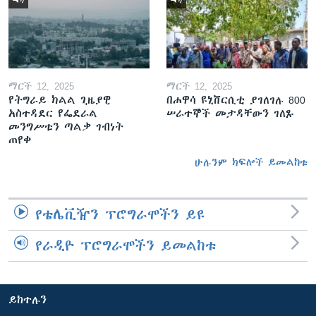
ማርች 12, 2025
ማርች 12, 2025
የትግራይ ክልል ጊዜያዊ
በሐዋሳ ዩኒቨርሲቲ ያገለገሉ 800
አስተዳደር የፌደራል
ሠራተኞች መታዳቸውን ገለጹ
መንግሥቱን ጣልቃ ገብነት
ጠየቀ
ሁሉንም ክፍሎች ይመልከቱ
የቴሌቪዥን ፕሮግራሞችን ይዩ
የራዲዮ ፕሮግራሞችን ይመልከቱ
ይከተሉን